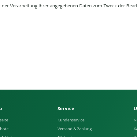
t der Verarbeitung Ihrer angegebenen Daten zum Zweck der Bearb
p
Service
U
seite
Kundenservice
N
bote
Versand & Zahlung
K