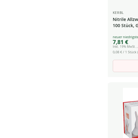
KERBL
Nitrile All
100 Stück, 
Special
7,81 €
Price
Inkl. 19% MwSt.
0,08 €
/ 1 Stück (