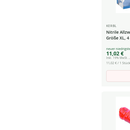
KERBL
Nitrile All
Größe XL, 4
Special
11,02 €
Price
Inkl. 19% MwSt.
11,02 €
/ 1 Stück