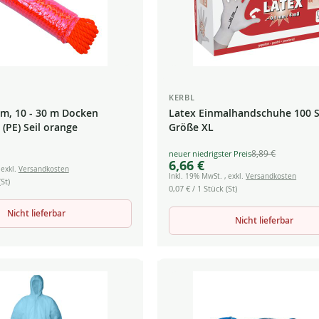
KERBL
mm, 10 - 30 m Docken
Latex Einmalhandschuhe 100 
(PE) Seil orange
Größe XL
8,89 €
Special
6,66 €
Price
,
exkl.
Versandkosten
Inkl. 19% MwSt.
,
exkl.
Versandkosten
St)
0,07 €
/ 1 Stück (St)
Nicht lieferbar
Nicht lieferbar