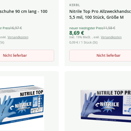
KERBL
chuhe 90 cm lang - 100
Nitrile Top Pro Allzweckhands
5,5 mil, 100 Stück, Größe M
16,97 €
11,58 €
Special
8,69 €
Price
,
exkl.
Versandkosten
Inkl. 19% MwSt.
,
exkl.
Versandkosten
St)
0,09 €
/ 1 Stück (St)
Nicht lieferbar
Nicht lieferbar