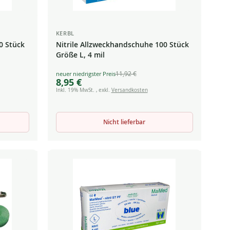
KERBL
0 Stück
Nitrile Allzweckhandschuhe 100 Stück
Größe L, 4 mil
11,92 €
Special
8,95 €
Price
Inkl. 19% MwSt.
,
exkl.
Versandkosten
Nicht lieferbar