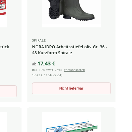
SPIRALE
Stück
NORA IDRO Arbeitsstiefel oliv Gr. 36 -
48 Kurzform Spirale
17,43 €
ab
Inkl. 19% MwSt.
,
exkl.
Versandkosten
17,43 €
/ 1 Stück (St)
Nicht lieferbar