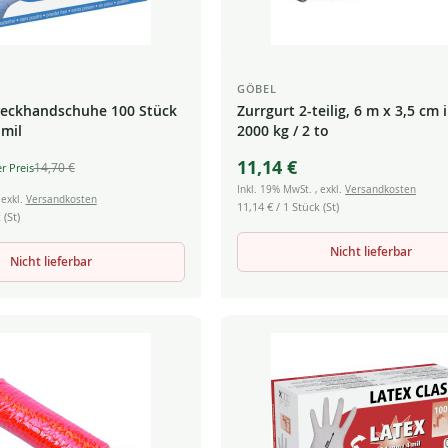
GÖBEL
zweckhandschuhe 100 Stück
Zurrgurt 2-teilig, 6 m x 3,5 cm 
 mil
2000 kg / 2 to
11,14 €
14,70 €
Inkl. 19% MwSt.
,
exkl.
Versandkosten
,
exkl.
Versandkosten
11,14 €
/ 1 Stück (St)
 (St)
Nicht lieferbar
Nicht lieferbar