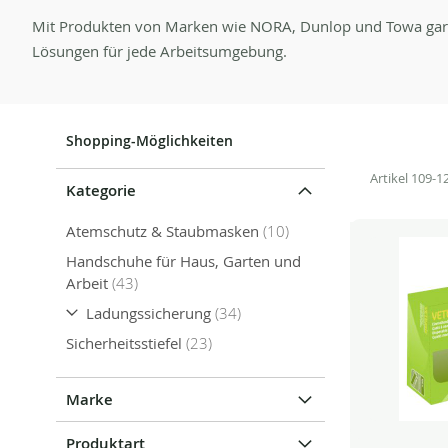
Mit Produkten von Marken wie NORA, Dunlop und Towa garantie
Lösungen für jede Arbeitsumgebung.
Shopping-Möglichkeiten
Artikel
109
-
1
Kategorie
Artikel
Atemschutz & Staubmasken
10
Handschuhe für Haus, Garten und
Artikel
Arbeit
43
Artikel
Ladungssicherung
34
Artikel
Sicherheitsstiefel
23
Marke
Produktart