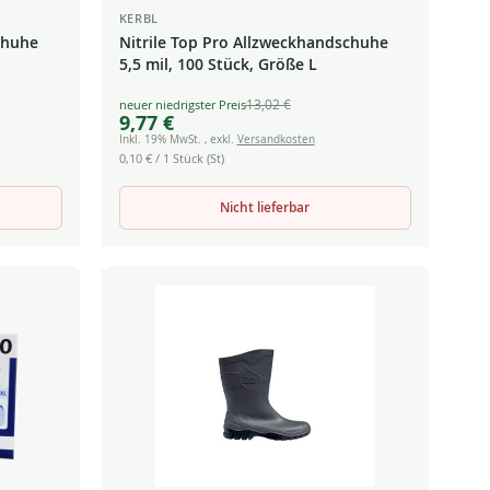
KERBL
chuhe
Nitrile Top Pro Allzweckhandschuhe
5,5 mil, 100 Stück, Größe L
13,02 €
Special
9,77 €
Price
Inkl. 19% MwSt.
,
exkl.
Versandkosten
0,10 €
/ 1 Stück (St)
Nicht lieferbar