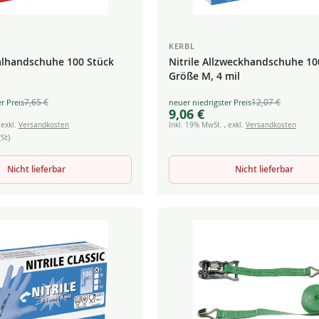
KERBL
alhandschuhe 100 Stück
Nitrile Allzweckhandschuhe 10
Größe M, 4 mil
7,65 €
12,07 €
Special
9,06 €
Price
,
exkl.
Versandkosten
Inkl. 19% MwSt.
,
exkl.
Versandkosten
St)
Nicht lieferbar
Nicht lieferbar