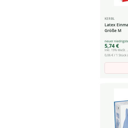
KERBL
Latex Einm
Größe M
Special
5,74 €
Price
Inkl. 19% MwSt.
0,06 €
/ 1 Stück (