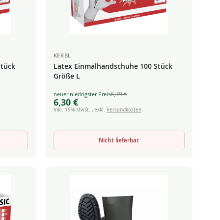
KERBL
Stück
Latex Einmalhandschuhe 100 Stück
Größe L
8,39 €
Special
6,30 €
Price
Inkl. 19% MwSt.
,
exkl.
Versandkosten
Nicht lieferbar