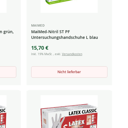
MAIMED
in grün,
MaiMed-Nitril ST PF
Untersuchungshandschuhe L blau
15,70 €
Inkl. 19% MwSt.
,
exkl.
Versandkosten
Nicht lieferbar