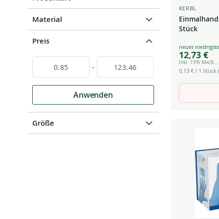
KERBL
Material
Einmalhands
Stück
Preis
Special
12,73 €
Price
Inkl. 19% MwSt.
-
0,13 €
/ 1 Stück (
Anwenden
Größe