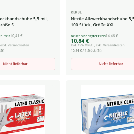
KERBL
zweckhandschuhe 5,5 mil,
Nitrile Allzweckhandschuhe 5,5
Größe S
100 Stück, Größe XXL
10,41 €
14,46 €
Special
10,84 €
Price
,
exkl.
Versandkosten
Inkl. 19% MwSt.
,
exkl.
Versandkosten
St)
10,84 €
/ 1 Stück (St)
Nicht lieferbar
Nicht lieferbar