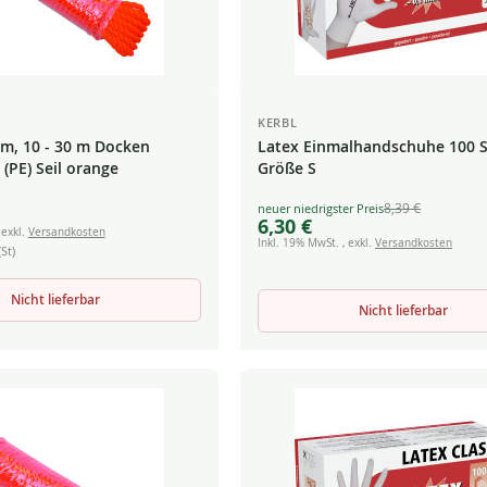
KERBL
mm, 10 - 30 m Docken
Latex Einmalhandschuhe 100 
(PE) Seil orange
Größe S
8,39 €
Special
6,30 €
Price
,
exkl.
Versandkosten
Inkl. 19% MwSt.
,
exkl.
Versandkosten
St)
Nicht lieferbar
Nicht lieferbar