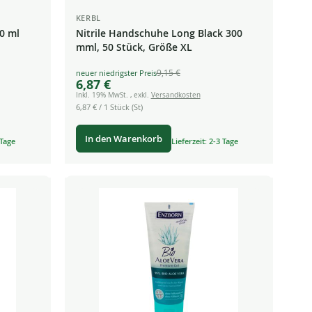
KERBL
0 ml
Nitrile Handschuhe Long Black 300
mml, 50 Stück, Größe XL
9,15 €
Special
6,87 €
Price
Inkl. 19% MwSt.
,
exkl.
Versandkosten
6,87 €
/ 1 Stück (St)
In den Warenkorb
 Tage
Lieferzeit: 2-3 Tage