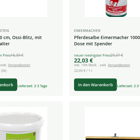
STEN
EIMERMACHER
 cm, Ossi-Blitz, mit
Pferdesalbe Eimermacher 1000
alter
Dose mit Spender
16,39 €
29,37 €
Special
22,03 €
Price
,
exkl.
Versandkosten
Inkl. 19% MwSt.
,
exkl.
Versandkosten
 (St)
22,03 €
/ 1 l
renkorb
In den Warenkorb
Lieferzeit: 2-3 Tage
Lieferzeit: 2-3