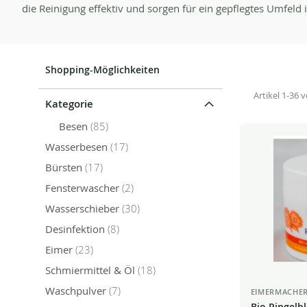
die Reinigung effektiv und sorgen für ein gepflegtes Umfeld i
Shopping-Möglichkeiten
Artikel
1
-
36
v
Kategorie
Artikel
Besen
85
Artikel
Wasserbesen
17
Artikel
Bürsten
17
Artikel
Fensterwascher
2
Artikel
Wasserschieber
30
Artikel
Desinfektion
8
Artikel
Eimer
23
Artikel
Schmiermittel & Öl
18
Artikel
Waschpulver
7
EIMERMACHE
Bio Ringelb