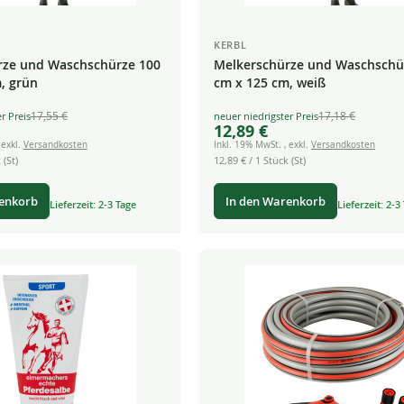
KERBL
rze und Waschschürze 100
Melkerschürze und Waschschü
, grün
cm x 125 cm, weiß
17,55 €
17,18 €
Special
12,89 €
Price
,
exkl.
Versandkosten
Inkl. 19% MwSt.
,
exkl.
Versandkosten
 (St)
12,89 €
/ 1 Stück (St)
renkorb
In den Warenkorb
Lieferzeit: 2-3 Tage
Lieferzeit: 2-3