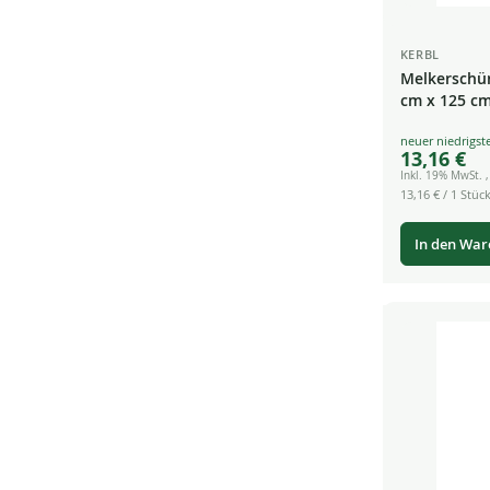
KERBL
Melkerschü
cm x 125 cm
Special
13,16 €
Price
Inkl. 19% MwSt.
13,16 €
/ 1 Stück
In den Wa