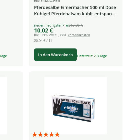
EIMERMACHER
Pferdesalbe Eimermacher 500 ml Dose
Kühlgel Pferdebalsam kühlt entspannt
Massagegel
13,35 €
Special
10,02 €
Price
Inkl. 19% MwSt.
,
exkl.
Versandkosten
20,04 €
/ 1 l
In den Warenkorb
 Tage
Lieferzeit: 2-3 Tage
Bewertung:
100%