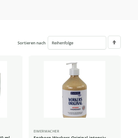
Sortieren nach
Absteigend
sortieren
EIMERMACHER
80 ml
Enzborn Workers Original intensiv