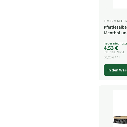
EIMERMACHE
Pferdesalbe
Menthol und
Special
4,53 €
Price
Inkl. 19% MwSt.
30,20 €
/ 1 l
In den Wa