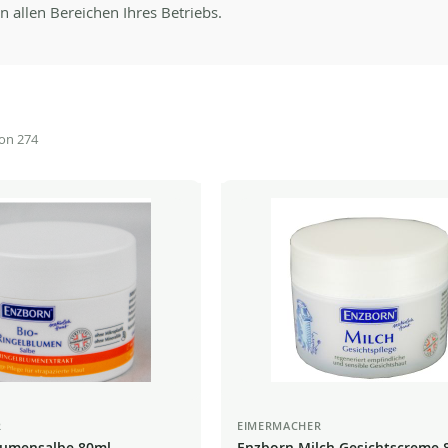
n allen Bereichen Ihres Betriebs.
on
274
R
EIMERMACHER
lumensalbe 80ml -
Enzborn Milch Gesichtscreme 