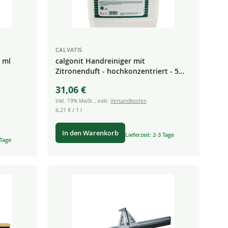
CALVATIS
 ml
calgonit Handreiniger mit
Zitronenduft - hochkonzentriert - 5
Liter
31,06 €
Inkl. 19% MwSt.
,
exkl.
Versandkosten
6,21 €
/ 1 l
In den Warenkorb
Lieferzeit: 2-3 Tage
 Tage