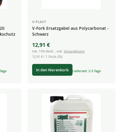
V-PLAST
 20
V-Fork Ersatzgabel aus Polycarbonat -
kschutz
Schwarz
12,91 €
Inkl. 19% MwSt.
,
exkl.
Versandkosten
12,91 €
/ 1 Stück (St)
In den Warenkorb
 Tage
Lieferzeit: 2-3 Tage