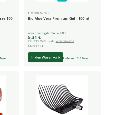
EIMERMACHER
rze 100
Bio Aloe Vera Premium Gel - 100ml
7,08 €
Special
5,31 €
Price
Inkl. 19% MwSt.
,
exkl.
Versandkosten
53,10 €
/ 1 l
In den Warenkorb
 Tage
Lieferzeit: 2-3 Tage