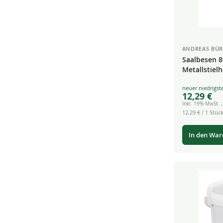
ANDREAS BÜR
Saalbesen 80
Metallstielh
Special
12,29 €
Price
Inkl. 19% MwSt.
12,29 €
/ 1 Stück
In den Wa