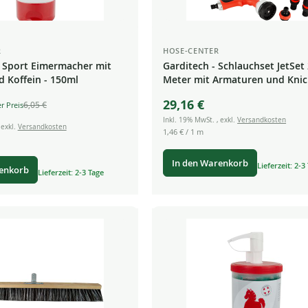
R
HOSE-CENTER
 Sport Eimermacher mit
Garditech - Schlauchset JetSet
 Koffein - 150ml
Meter mit Armaturen und Knic
29,16 €
6,05 €
Inkl. 19% MwSt.
,
exkl.
Versandkosten
,
exkl.
Versandkosten
1,46 €
/ 1 m
In den Warenkorb
Lieferzeit: 2-3
renkorb
Lieferzeit: 2-3 Tage