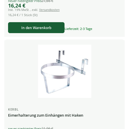
21,66 €
Special
16,24 €
Price
Inkl. 19% MwSt.
,
exkl.
Versandkosten
16,24 €
/ 1 Stück (St)
In den Warenkorb
Lieferzeit: 2-3 Tage
KERBL
Eimerhalterung zum Einhängen mit Haken
21,96 €
Special