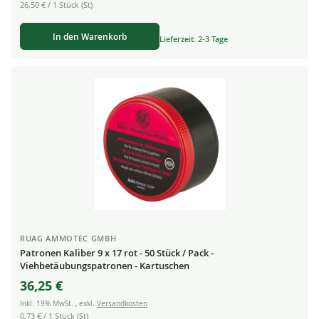
26,50 €
/ 1 Stück (St)
In den Warenkorb
Lieferzeit: 2-3 Tage
RUAG AMMOTEC GMBH
Patronen Kaliber 9 x 17 rot - 50 Stück / Pack -
Viehbetäubungspatronen - Kartuschen
36,25 €
Inkl. 19% MwSt.
,
exkl.
Versandkosten
0,73 €
/ 1 Stück (St)