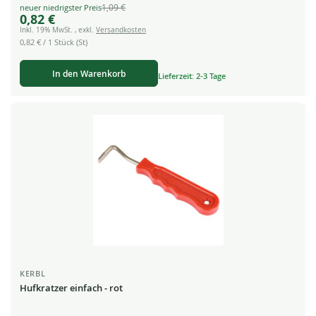
1,09 €
Special
0,82 €
Price
Inkl. 19% MwSt.
,
exkl.
Versandkosten
0,82 €
/ 1 Stück (St)
In den Warenkorb
Lieferzeit: 2-3 Tage
KERBL
Hufkratzer einfach - rot