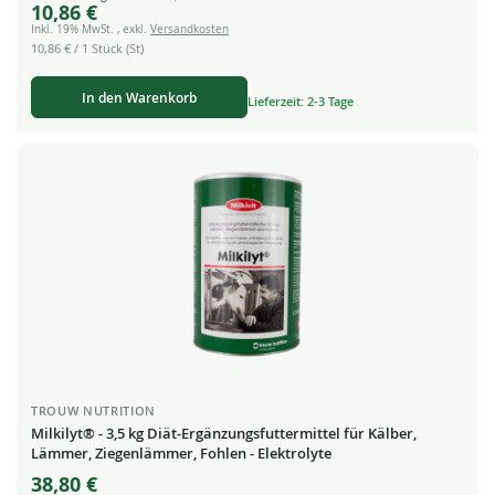
10,86 €
Price
Inkl. 19% MwSt.
,
exkl.
Versandkosten
10,86 €
/ 1 Stück (St)
In den Warenkorb
Lieferzeit: 2-3 Tage
TROUW NUTRITION
Milkilyt® - 3,5 kg Diät-Ergänzungsfuttermittel für Kälber,
Lämmer, Ziegenlämmer, Fohlen - Elektrolyte
38,80 €