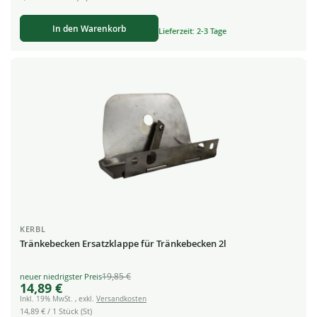
In den Warenkorb
Lieferzeit: 2-3 Tage
KERBL
Tränkebecken Ersatzklappe für Tränkebecken 2l
19,85 €
Special
14,89 €
Price
Inkl. 19% MwSt.
,
exkl.
Versandkosten
14,89 €
/ 1 Stück (St)