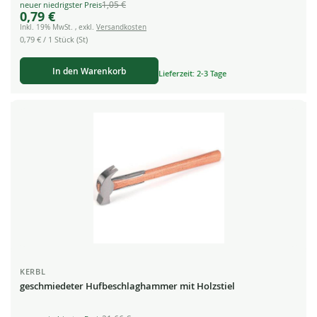
1,05 €
Special
0,79 €
Price
Inkl. 19% MwSt.
,
exkl.
Versandkosten
0,79 €
/ 1 Stück (St)
In den Warenkorb
Lieferzeit: 2-3 Tage
KERBL
geschmiedeter Hufbeschlaghammer mit Holzstiel