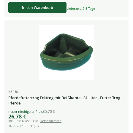
In den Warenkorb
Lieferzeit: 2-3 Tage
KERBL
Pferdefuttertrog Ecktrog mit Beißkante - 31 Liter - Futter Trog
Pferde
35,70 €
Special
26,78 €
Price
Inkl. 19% MwSt.
,
exkl.
Versandkosten
26,78 €
/ 1 Stück (St)