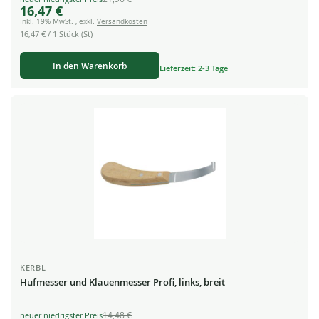
16,47 €
Price
Inkl. 19% MwSt.
,
exkl.
Versandkosten
16,47 €
/ 1 Stück (St)
In den Warenkorb
Lieferzeit: 2-3 Tage
KERBL
Hufmesser und Klauenmesser Profi, links, breit
14,48 €
Special