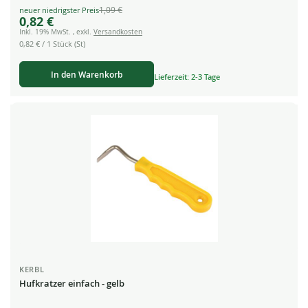
1,09 €
Special
0,82 €
Price
Inkl. 19% MwSt.
,
exkl.
Versandkosten
0,82 €
/ 1 Stück (St)
In den Warenkorb
Lieferzeit: 2-3 Tage
KERBL
Hufkratzer einfach - gelb