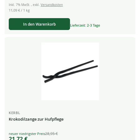
Inkl. 7% MwSt.
,
exkl.
Versandkosten
11,09 €
/ 1 kg
In den Warenkorb
Lieferzeit: 2-3 Tage
KERBL
Krokodilzange zur Hufpflege
28,95 €
Special
21,72 €
Price