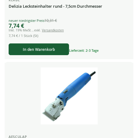
Delizia Lecksteinhalter rund - 7,5cm Durchmesser
10,31 €
Special
7,74 €
Price
Inkl. 19% MwSt.
,
exkl.
Versandkosten
7,74 €
/ 1 Stück (St)
In den Warenkorb
Lieferzeit: 2-3 Tage
AESCULAP