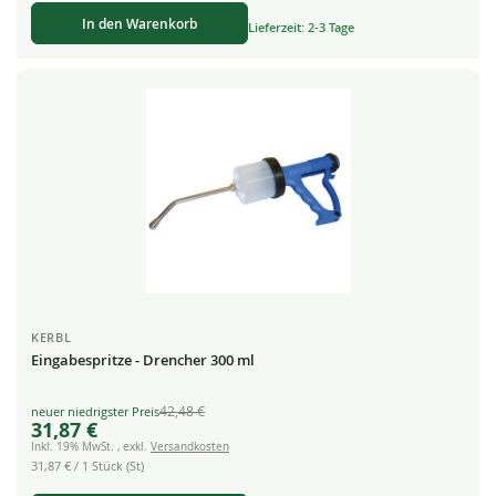
In den Warenkorb
Lieferzeit: 2-3 Tage
KERBL
Eingabespritze - Drencher 300 ml
42,48 €
Special
31,87 €
Price
Inkl. 19% MwSt.
,
exkl.
Versandkosten
31,87 €
/ 1 Stück (St)