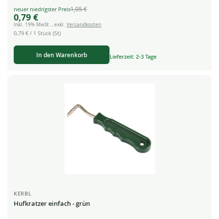
1,05 €
Special
0,79 €
Price
Inkl. 19% MwSt.
,
exkl.
Versandkosten
0,79 €
/ 1 Stück (St)
In den Warenkorb
Lieferzeit: 2-3 Tage
KERBL
Hufkratzer einfach - grün