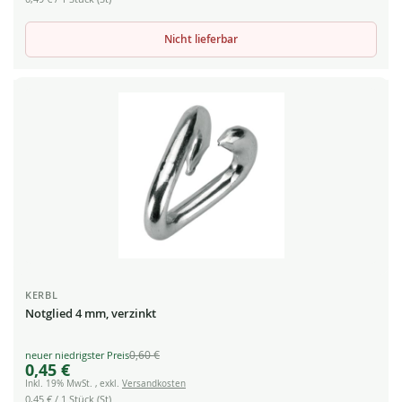
Nicht lieferbar
KERBL
Notglied 4 mm, verzinkt
0,60 €
Special
0,45 €
Price
Inkl. 19% MwSt.
,
exkl.
Versandkosten
0,45 €
/ 1 Stück (St)