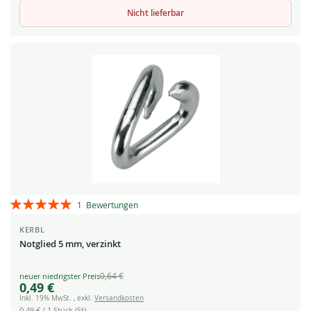
Nicht lieferbar
Bewertung:
1
Bewertungen
100%
KERBL
Notglied 5 mm, verzinkt
0,64 €
Special
0,49 €
Price
Inkl. 19% MwSt.
,
exkl.
Versandkosten
0,49 €
/ 1 Stück (St)