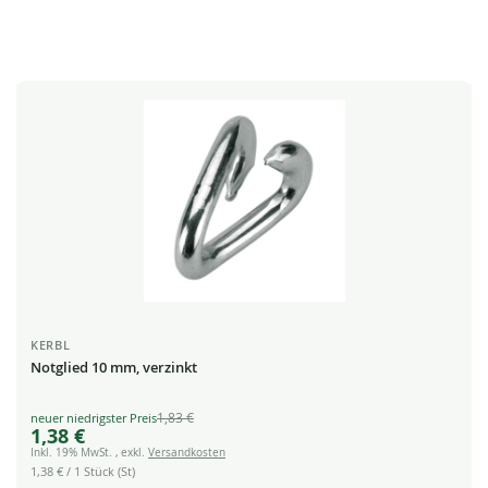
KERBL
Notglied 10 mm, verzinkt
1,83 €
Special
1,38 €
Price
Inkl. 19% MwSt.
,
exkl.
Versandkosten
1,38 €
/ 1 Stück (St)