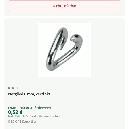
Nicht lieferbar
KERBL
Notglied 6 mm, verzinkt
0,69 €
Special
0,52 €
Price
Inkl. 19% MwSt.
,
exkl.
Versandkosten
0,52 €
/ 1 Stück (St)