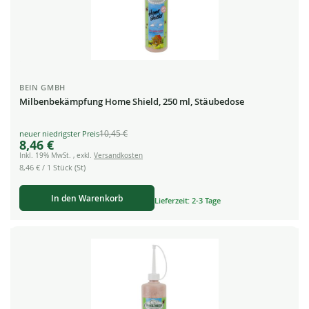
BEIN GMBH
Milbenbekämpfung Home Shield, 250 ml, Stäubedose
10,45 €
Special
8,46 €
Price
Inkl. 19% MwSt.
,
exkl.
Versandkosten
8,46 €
/ 1 Stück (St)
In den Warenkorb
Lieferzeit: 2-3 Tage