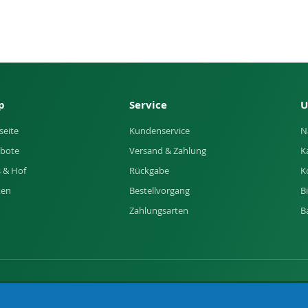
p
Service
U
seite
Kundenservice
N
bote
Versand & Zahlung
K
 & Hof
Rückgabe
K
ken
Bestellvorgang
B
Zahlungsarten
B
of und Garten.