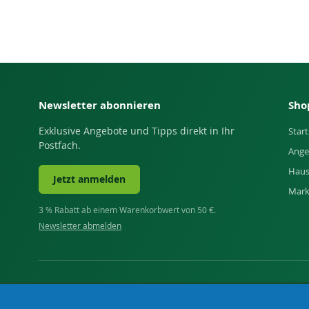
Newsletter abonnieren
Sho
Exklusive Angebote und Tipps direkt in Ihr
Start
Postfach.
Ange
Haus
Jetzt anmelden
Mar
3 % Rabatt ab einem Warenkorbwert von 50 €.
Newsletter abmelden
Ihr Fachhandel für Landwirtschaft, Viehhaltung, Haus, H