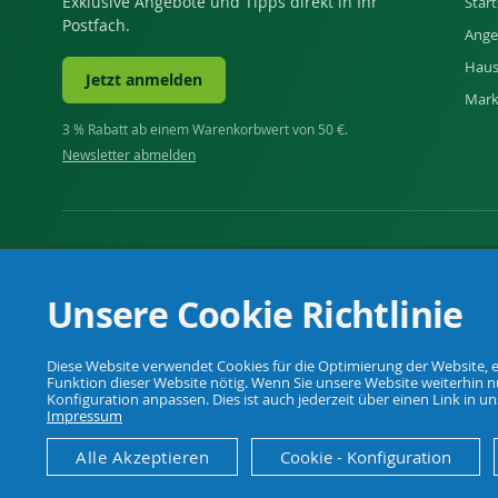
Exklusive Angebote und Tipps direkt in Ihr
Start
Postfach.
Ange
Haus
Jetzt anmelden
Mar
3 % Rabatt ab einem Warenkorbwert von 50 €.
Newsletter abmelden
Ihr Fachhandel für Landwirtschaft, Viehhaltung, Haus, H
Unsere Cookie Richtlinie
Diese Website verwendet Cookies für die Optimierung der Website, ei
Funktion dieser Website nötig. Wenn Sie unsere Website weiterhin nu
© Agrarking. Alle Rechte vorbehalten.
Konfiguration anpassen. Dies ist auch jederzeit über einen Link in 
Impressum
Alle Akzeptieren
Cookie - Konfiguration