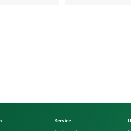
p
Service
U