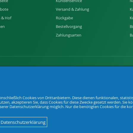
seite
Kundenservice
N
bote
Versand & Zahlung
K
 & Hof
Rückgabe
K
ken
Bestellvorgang
B
Zahlungsarten
B
of und Garten.
nschließlich Cookies von Drittanbietern. Diese dienen funktionalen, statis
tzen, akzeptieren Sie, dass Cookies für diese Zwecke gesetzt werden. Sie k
unserer Datenschutzerklärung möglich. Nur die benötigten Cookies für die k
Datenschutzerklärung
Deutsch
Englisch
Netherland