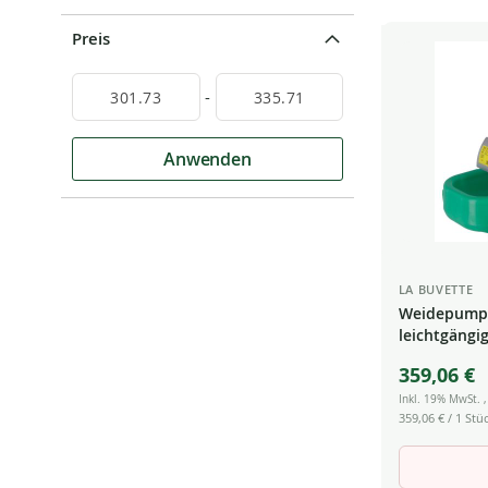
Preis
-
Anwenden
LA BUVETTE
Weidepumpe
leichtgängi
359,06 €
Inkl. 19% MwSt.
359,06 €
/ 1 Stüc