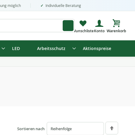
nung möglich
Individuelle Beratung
Mein Wa
LED
Arbeitsschutz
Aktionspreise
Sortieren nach
Absteigend