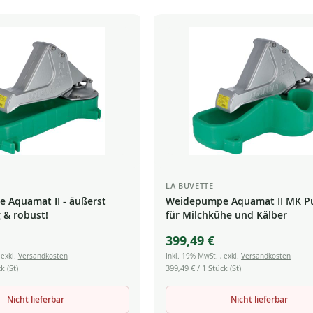
LA BUVETTE
 Aquamat II - äußerst
Weidepumpe Aquamat II MK 
g & robust!
für Milchkühe und Kälber
399,49 €
,
exkl.
Versandkosten
Inkl. 19% MwSt.
,
exkl.
Versandkosten
k (St)
399,49 €
/ 1 Stück (St)
Nicht lieferbar
Nicht lieferbar