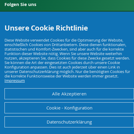
Folgen Sie uns
Unsere Cookie Richtlinie
Widerruf einreichen
Diese Website verwendet Cookies für die Optimierung der Website,
einschließlich Cookies von Drittanbietern. Diese dienen funktionalen,
statistischen und Komfort-Zwecken, sind aber auch für die korrekte
Funktion dieser Website nötig. Wenn Sie unsere Website weiterhin
nutzen, akzeptieren Sie, dass Cookies für diese Zwecke gesetzt werden.
Sie können die Art der eingesetzten Cookies durch unsere Cookie
Konfiguration anpassen. Dies ist auch jederzeit über einen Link in
unserer Datenschutzerklärung möglich. Nur die benötigten Cookies für
die korrekte Funktionsweise der Website werden immer gesetzt.
Ihr Fachhandel für Landwirtschaft, Viehhaltung, Haus, Hof und Garten.
Impressum
Alle Akzeptieren
© Agrarking. Alle Rechte vorbehalten.
AGB
Datenschutz
Widerrufsbelehrung
Impressum
Cookie - Konfiguration
Datenschutzerklärung