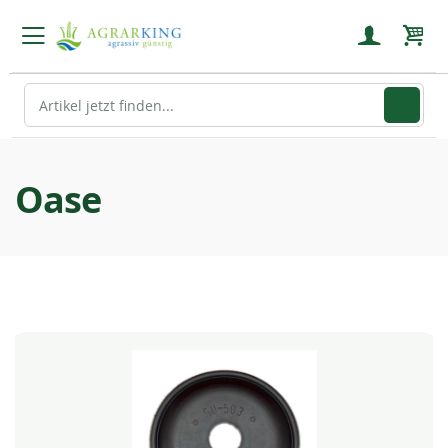
Mein
Oase