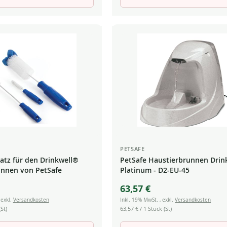
PETSAFE
atz für den Drinkwell®
PetSafe Haustierbrunnen Drin
unnen von PetSafe
Platinum - D2-EU-45
63,57 €
,
exkl.
Versandkosten
Inkl. 19% MwSt.
,
exkl.
Versandkosten
St)
63,57 €
/ 1 Stück (St)