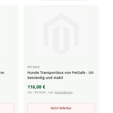
sortieren
PETSAFE
 cm
Hunde Transportbox von PetSafe - UV-
beständig und stabil
116,08 €
Inkl. 19% MwSt.
,
exkl.
Versandkosten
Nicht lieferbar