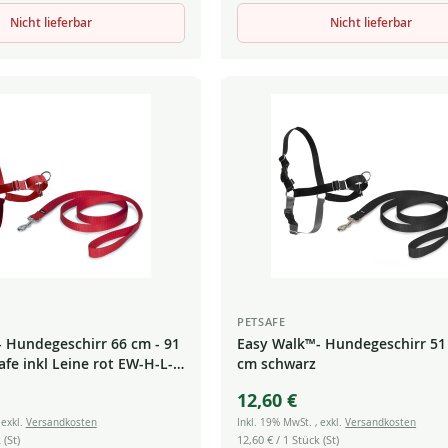
Nicht lieferbar
Nicht lieferbar
PETSAFE
 Hundegeschirr 66 cm - 91
Easy Walk™- Hundegeschirr 51
afe inkl Leine rot EW-H-L-
cm schwarz
12,60 €
,
exkl.
Versandkosten
Inkl. 19% MwSt.
,
exkl.
Versandkosten
 (St)
12,60 €
/ 1 Stück (St)