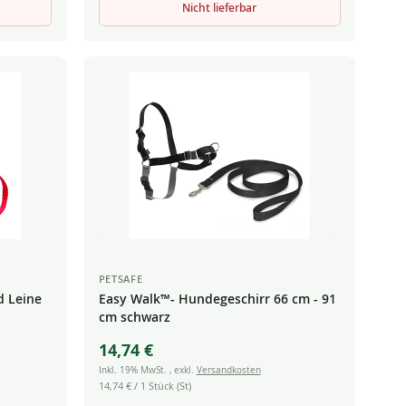
Nicht lieferbar
PETSAFE
d Leine
Easy Walk™- Hundegeschirr 66 cm - 91
cm schwarz
14,74 €
Inkl. 19% MwSt.
,
exkl.
Versandkosten
14,74 €
/ 1 Stück (St)