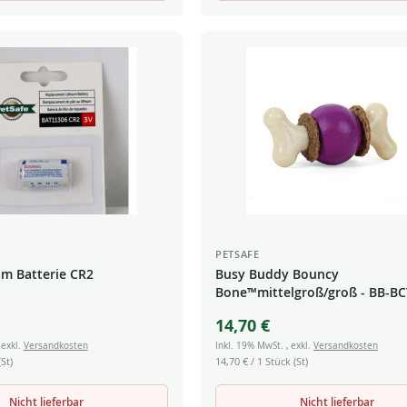
PETSAFE
um Batterie CR2
Busy Buddy Bouncy
Bone™mittelgroß/groß - BB-BC
ML-28
14,70 €
,
exkl.
Versandkosten
Inkl. 19% MwSt.
,
exkl.
Versandkosten
St)
14,70 €
/ 1 Stück (St)
Nicht lieferbar
Nicht lieferbar