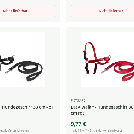
Nicht lieferbar
Nicht lieferbar
PETSAFE
 Hundegeschirr 38 cm - 51
Easy Walk™- Hundegeschirr 38
cm rot
9,77 €
,
exkl.
Versandkosten
Inkl. 19% MwSt.
,
exkl.
Versandkosten