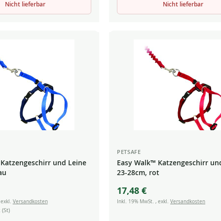
Nicht lieferbar
Nicht lieferbar
PETSAFE
Katzengeschirr und Leine
Easy Walk™ Katzengeschirr un
au
23-28cm, rot
17,48 €
,
exkl.
Versandkosten
Inkl. 19% MwSt.
,
exkl.
Versandkosten
 (St)