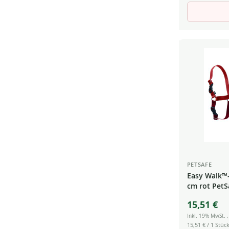
PETSAFE
Easy Walk™-
cm rot PetS
RD-45
15,51 €
Inkl. 19% MwSt.
15,51 €
/ 1 Stück