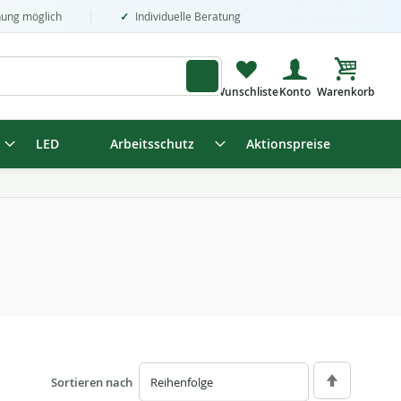
nung möglich
Individuelle Beratung
Mein Wa
LED
Arbeitsschutz
Aktionspreise
Sortieren nach
Absteigend