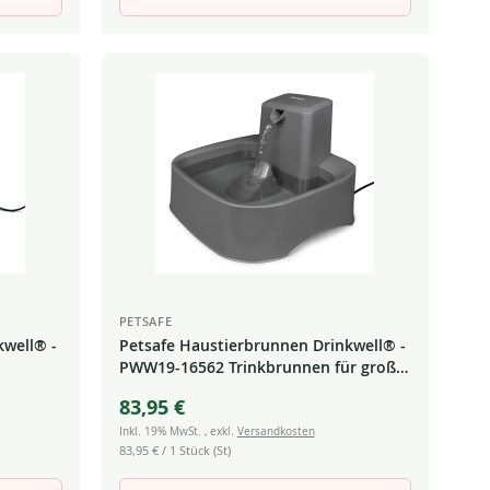
PETSAFE
kwell® -
Petsafe Haustierbrunnen Drinkwell® -
PWW19-16562 Trinkbrunnen für große
Hunde
83,95 €
Inkl. 19% MwSt.
,
exkl.
Versandkosten
83,95 €
/ 1 Stück (St)