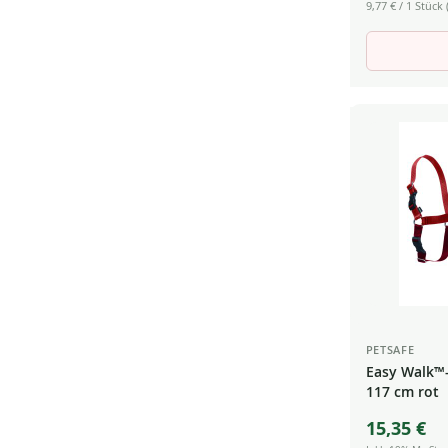
9,77 €
/ 1 Stück (
PETSAFE
Easy Walk™-
117 cm rot
15,35 €