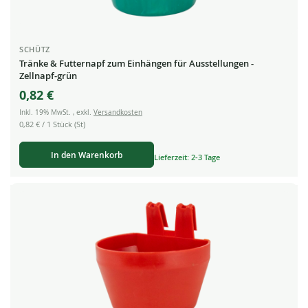
SCHÜTZ
Tränke & Futternapf zum Einhängen für Ausstellungen -
Zellnapf-grün
0,82 €
Inkl. 19% MwSt.
,
exkl.
Versandkosten
0,82 €
/ 1 Stück (St)
In den Warenkorb
Lieferzeit: 2-3 Tage