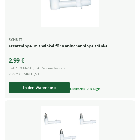
SCHÜTZ
Ersatznippel mit Winkel für Kaninchennippeltränke
2,99 €
Inkl. 19% MwSt.
,
exkl.
Versandkosten
2,99 €
/ 1 Stück (St)
In den Warenkorb
Lieferzeit: 2-3 Tage