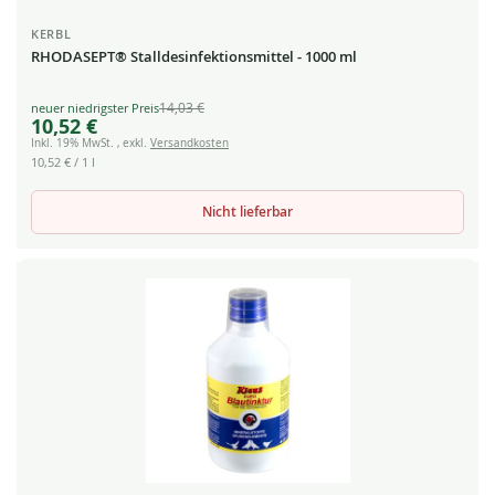
KERBL
RHODASEPT® Stalldesinfektionsmittel - 1000 ml
14,03 €
Special
10,52 €
Price
Inkl. 19% MwSt.
,
exkl.
Versandkosten
10,52 €
/ 1 l
Nicht lieferbar