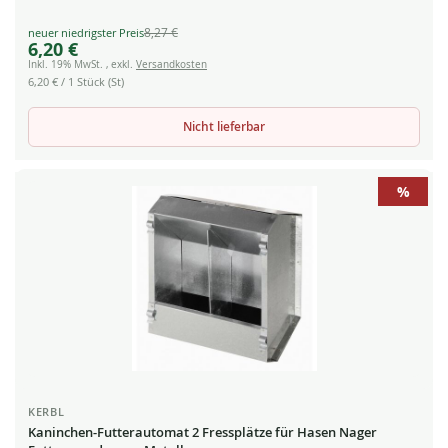
8,27 €
Special
6,20 €
Price
Inkl. 19% MwSt.
,
exkl.
Versandkosten
6,20 €
/ 1 Stück (St)
Nicht lieferbar
%
KERBL
Kaninchen-Futterautomat 2 Fressplätze für Hasen Nager