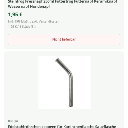
Steintrog Fressnapf 250ml Futtertrog Futternapf Keramiknapf
Wassernapf Hundenapf
1,95 €
Inkl. 19% MwSt.
,
exkl.
Versandkosten
1,95 €
/ 1 Stück (St)
Nicht lieferbar
BRUJA
Edelstahlröhrchen gebogen für Kaninchenflasche Saugflasche