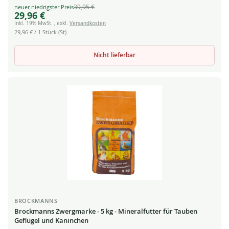
39,95 €
Special
29,96 €
Price
Inkl. 19% MwSt.
,
exkl.
Versandkosten
29,96 €
/ 1 Stück (St)
Nicht lieferbar
BROCKMANNS
Brockmanns Zwergmarke - 5 kg - Mineralfutter für Tauben
Geflügel und Kaninchen