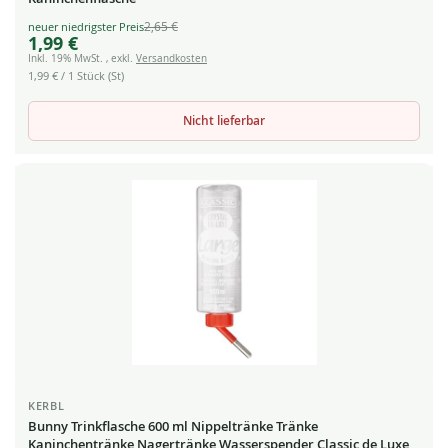
2,65 €
Special
1,99 €
Price
Inkl. 19% MwSt.
,
exkl.
Versandkosten
1,99 €
/ 1 Stück (St)
Nicht lieferbar
KERBL
Bunny Trinkflasche 600 ml Nippeltränke Tränke
Kaninchentränke Nagertränke Wasserspender Classic de Luxe