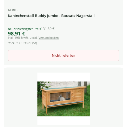
KERBL
Kaninchenstall Buddy Jumbo - Bausatz Nagerstall
131,89 €
Special
98,91 €
Price
Inkl. 19% MwSt.
,
exkl.
Versandkosten
98,91 €
/ 1 Stück (St)
Nicht lieferbar