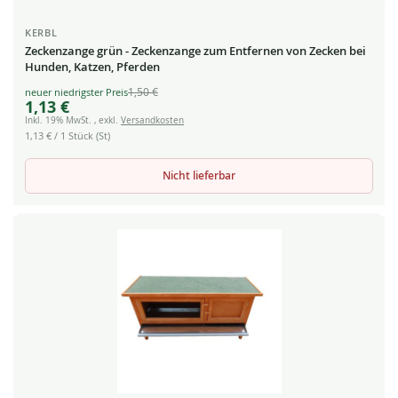
KERBL
Zeckenzange grün - Zeckenzange zum Entfernen von Zecken bei
Hunden, Katzen, Pferden
1,50 €
Special
1,13 €
Price
Inkl. 19% MwSt.
,
exkl.
Versandkosten
1,13 €
/ 1 Stück (St)
Nicht lieferbar