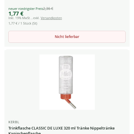
2,36 €
Special
1,77 €
Price
Inkl. 19% MwSt.
,
exkl.
Versandkosten
1,77 €
/ 1 Stück (St)
Nicht lieferbar
KERBL
Trinkflasche CLASSIC DE LUXE 320 ml Tränke Nippeltränke
Kaninchenflasche