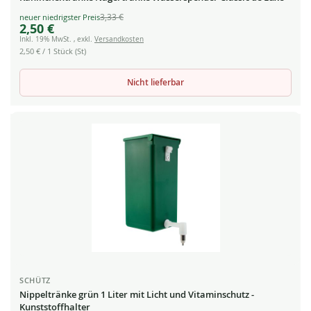
3,33 €
Special
2,50 €
Price
Inkl. 19% MwSt.
,
exkl.
Versandkosten
2,50 €
/ 1 Stück (St)
Nicht lieferbar
SCHÜTZ
Nippeltränke grün 1 Liter mit Licht und Vitaminschutz -
Kunststoffhalter