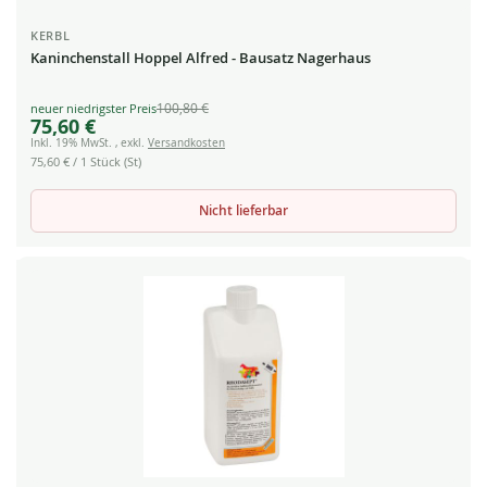
KERBL
Kaninchenstall Hoppel Alfred - Bausatz Nagerhaus
100,80 €
Special
75,60 €
Price
Inkl. 19% MwSt.
,
exkl.
Versandkosten
75,60 €
/ 1 Stück (St)
Nicht lieferbar