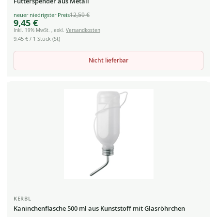
Futterspender aus Metall
12,59 €
Special
9,45 €
Price
Inkl. 19% MwSt.
,
exkl.
Versandkosten
9,45 €
/ 1 Stück (St)
Nicht lieferbar
KERBL
Kaninchenflasche 500 ml aus Kunststoff mit Glasröhrchen