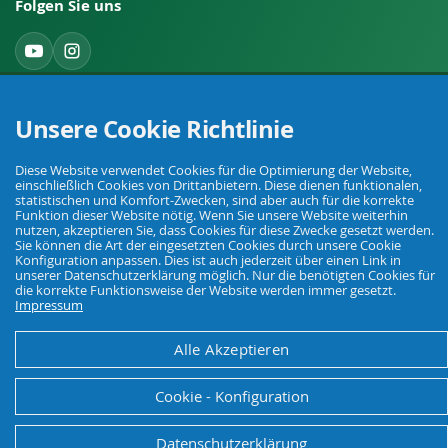
Folgen Sie uns
Widerruf einreichen
Unsere Cookie Richtlinie
Diese Website verwendet Cookies für die Optimierung der Website,
einschließlich Cookies von Drittanbietern. Diese dienen funktionalen,
statistischen und Komfort-Zwecken, sind aber auch für die korrekte
Funktion dieser Website nötig. Wenn Sie unsere Website weiterhin
nutzen, akzeptieren Sie, dass Cookies für diese Zwecke gesetzt werden.
Sie können die Art der eingesetzten Cookies durch unsere Cookie
Ihr Fachhandel für Landwirtschaft, Viehhaltung, Haus, Hof und Garten.
Konfiguration anpassen. Dies ist auch jederzeit über einen Link in
unserer Datenschutzerklärung möglich. Nur die benötigten Cookies für
die korrekte Funktionsweise der Website werden immer gesetzt.
Impressum
© Agrarking. Alle Rechte vorbehalten.
AGB
Datenschutz
Widerrufsbelehrung
Impressum
Alle Akzeptieren
Cookie - Konfiguration
Datenschutzerklärung