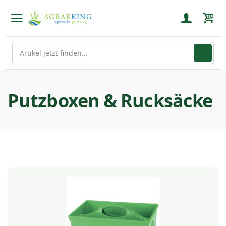
Mein
Putzboxen & Rucksäcke