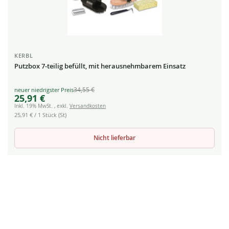
KERBL
Putzbox 7-teilig befüllt, mit herausnehmbarem Einsatz
34,55 €
Special
25,91 €
Price
Inkl. 19% MwSt.
,
exkl.
Versandkosten
25,91 €
/ 1 Stück (St)
Nicht lieferbar