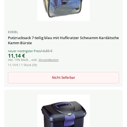
KERBL
Putzrucksack 7 teilig blau mit Hufkratzer Schwamm Kardätsche
Kamm Bürste
14,85 €
Special
11,14 €
Price
Inkl. 19% MwSt.
,
exkl.
Versandkosten
11,14 €
/ 1 Stück (St)
Nicht lieferbar