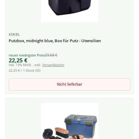
KERBL
Putzbox, midnight blue, Box für Putz - Utensilien
29,68 €
Special
22,25 €
Price
Inkl. 19% MwSt.
,
exkl.
Versandkosten
22,25 €
/ 1 Stück (St)
Nicht lieferbar