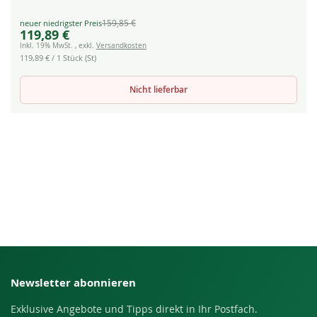
159,85 €
Special
119,89 €
Price
Inkl. 19% MwSt.
,
exkl.
Versandkosten
119,89 €
/ 1 Stück (St)
Nicht lieferbar
Newsletter abonnieren
Exklusive Angebote und Tipps direkt in Ihr Postfach.