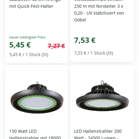
mit Quick-Fest-Halter
250 m mit Niroleiter 3 x
0,20 - UV stabilisiert von
Göbel
Special
7,53 €
Price
5,45 €
7,27 €
7,53 €
/ 1 Stück (St)
5,45 €
/ 1 Stück (St)
150 Watt LED
LED Hallenstrahler 200
Hallenstrahler mit 18000
Watt - 24500 Lumen -