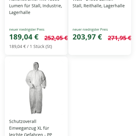
Lumen für Stall, Industrie,
Stall, Reithalle, Lagerhalle
Lagerhalle
Special
Special
Price
189,04 €
Price
203,97 €
252,05 €
271,95 €
189,04 €
/ 1 Stück (St)
Schutzoverall
Einweganzug XL für
leichte Gefahren - PP