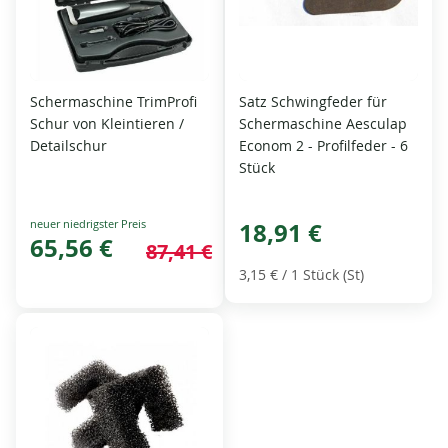
Schermaschine TrimProfi
Satz Schwingfeder für
Schur von Kleintieren /
Schermaschine Aesculap
Detailschur
Econom 2 - Profilfeder - 6
Stück
Special
18,91 €
Price
65,56 €
87,41 €
3,15 €
/ 1 Stück (St)