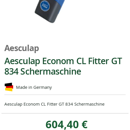
Zum
Anfang
Aesculap
der
Bildgalerie
Aesculap Econom CL Fitter GT
springen
834 Schermaschine
Made in Germany
Aesculap Econom CL Fitter GT 834 Schermaschine
604,40 €