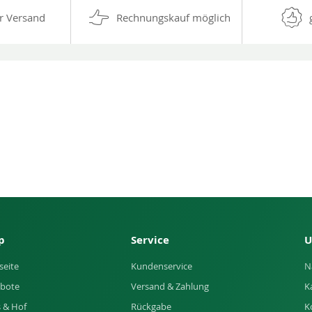
r Versand
Rechnungskauf möglich
p
Service
U
seite
Kundenservice
N
bote
Versand & Zahlung
K
 & Hof
Rückgabe
K