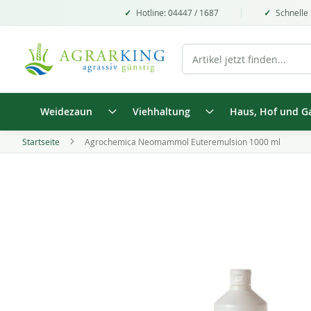
Hotline: 04447 / 1687
Schnelle 
Weidezaun
Viehhaltung
Haus, Hof und G
Startseite
Agrochemica Neomammol Euteremulsion 1000 ml
Zum
Ende
der
Bildgalerie
springen