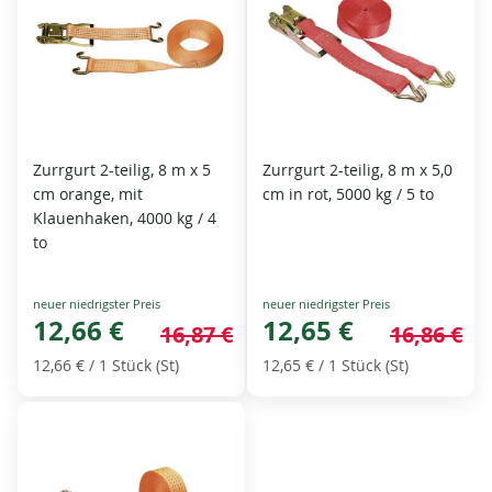
Zurrgurt 2-teilig, 8 m x 5
Zurrgurt 2-teilig, 8 m x 5,0
cm orange, mit
cm in rot, 5000 kg / 5 to
Klauenhaken, 4000 kg / 4
to
Special
Special
Price
12,66 €
Price
12,65 €
16,87 €
16,86 €
12,66 €
/ 1 Stück (St)
12,65 €
/ 1 Stück (St)