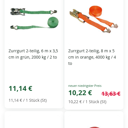
Zurrgurt 2-teilig, 6 m x 3,5
Zurrgurt 2-teilig, 8 m x 5
cm in grün, 2000 kg / 2 to
cm in orange, 4000 kg / 4
to
Special
11,14 €
Price
10,22 €
13,63 €
11,14 €
/ 1 Stück (St)
10,22 €
/ 1 Stück (St)