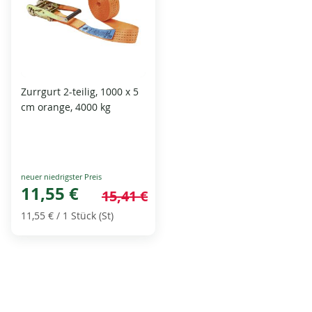
Zurrgurt 2-teilig, 1000 x 5
cm orange, 4000 kg
Special
Price
11,55 €
15,41 €
11,55 €
/ 1 Stück (St)