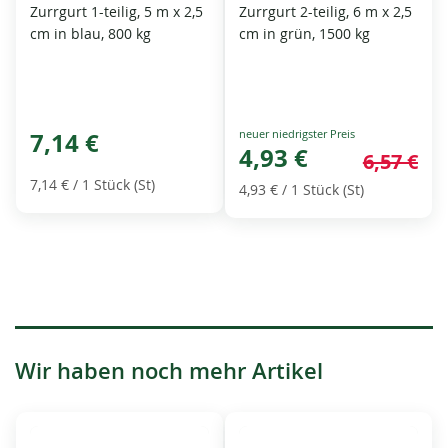
Zurrgurt 1-teilig, 5 m x 2,5
Zurrgurt 2-teilig, 6 m x 2,5
cm in blau, 800 kg
cm in grün, 1500 kg
Special
7,14 €
Price
4,93 €
6,57 €
7,14 €
/ 1 Stück (St)
4,93 €
/ 1 Stück (St)
Wir haben noch mehr Artikel