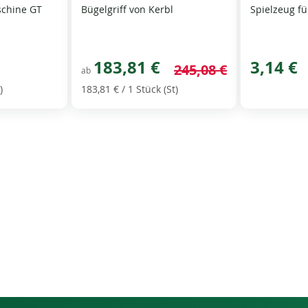
schine GT
Bügelgriff von Kerbl
Spielzeug fü
183,81 €
3,14 €
245,08 €
ab
)
183,81 €
/ 1 Stück (St)