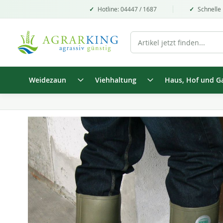
Hotline: 04447 / 1687
Schnelle 
Weidezaun
Viehhaltung
Haus, Hof und G
Zum
Ende
der
Bildgalerie
springen