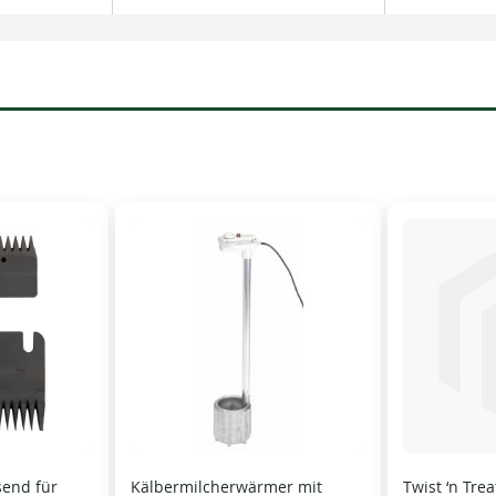
send für
Kälbermilcherwärmer mit
Twist ‘n Tre