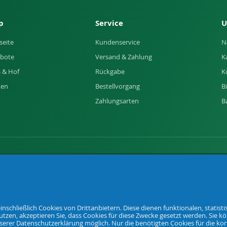
p
Service
U
seite
Kundenservice
N
bote
Versand & Zahlung
K
 & Hof
Rückgabe
K
ken
Bestellvorgang
B
Zahlungsarten
B
of und Garten.
nschließlich Cookies von Drittanbietern. Diese dienen funktionalen, statis
tzen, akzeptieren Sie, dass Cookies für diese Zwecke gesetzt werden. Sie k
unserer Datenschutzerklärung möglich. Nur die benötigten Cookies für die k