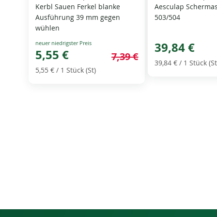
Kerbl Sauen Ferkel blanke
Aesculap Scherma
Ausführung 39 mm gegen
503/504
wühlen
Special
39,84 €
Price
5,55 €
7,39 €
39,84 €
/ 1 Stück (St
5,55 €
/ 1 Stück (St)