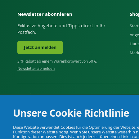
Newsletter abonnieren
Sho
Exklusive Angebote und Tipps direkt in Ihr
Start
Postfach.
Ange
Haus
Jetzt anmelden
Mar
3 % Rabatt ab einem Warenkorbwert von 50 €.
Newsletter abmelden
Ihr Fachhandel für Landwirtschaft, Viehhaltung, Haus, H
Unsere Cookie Richtlinie
Diese Website verwendet Cookies für die Optimierung der Website, ei
Funktion dieser Website nötig. Wenn Sie unsere Website weiterhin nu
© Agrarking. Alle Rechte vorbehalten.
Konfiguration anpassen. Dies ist auch jederzeit über einen Link in 