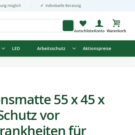
nung möglich
Individuelle Beratung
Mein Wa
LED
Arbeitsschutz
Aktionspreise
onsmatte 55 x 45 x
Schutz vor
krankheiten für