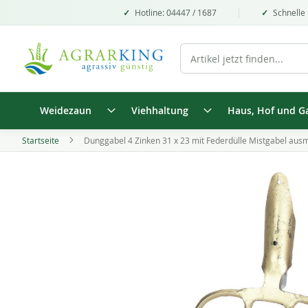
Hotline: 04447 / 1687
Schnelle 
Weidezaun
Viehhaltung
Haus, Hof und G
Startseite
Dunggabel 4 Zinken 31 x 23 mit Federdülle Mistgabel aus
Zum
Ende
der
Bildgalerie
springen