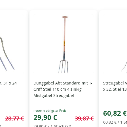
, 31 x 24
Dunggabel Abt Standard mit T-
Streugabel V
Griff Stiel 110 cm 4 zinkig
x 32, Stiel 
Mistgabel Streugabel
Special
60,82 €
Price
29,90 €
28,77 €
39,87 €
60,82 €
/ 1 S
)
29,90 €
/ 1 Stück (St)