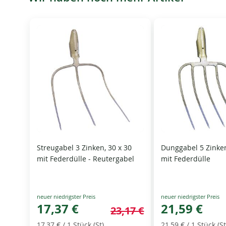
Streugabel 3 Zinken, 30 x 30
Dunggabel 5 Zinken
mit Federdülle - Reutergabel
mit Federdülle
Special
Special
Price
17,37 €
Price
21,59 €
23,17 €
17,37 €
/ 1 Stück (St)
21,59 €
/ 1 Stück (St