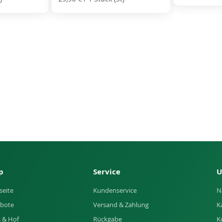
p
Service
U
seite
Kundenservice
N
bote
Versand & Zahlung
K
 & Hof
Rückgabe
K