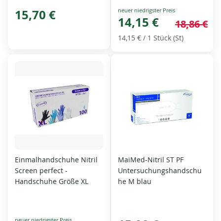
Special
15,70 €
Price
14,15 €
18,86 €
14,15 €
/ 1 Stück (St)
Einmalhandschuhe Nitril
MaiMed-Nitril ST PF
Screen perfect -
Untersuchungshandschu
Handschuhe Größe XL
he M blau
Special