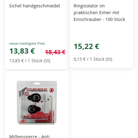
Sichel handgeschmiedet
Ringisolator im
praktischen Eimer mit
Einschrauber - 100 Stück
Special
15,22 €
Price
13,83 €
18,43 €
0,15 €
/ 1 Stück (St)
13,83 €
/ 1 Stück (St)
Milbensperre - Anti