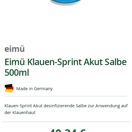
Zum
Anfang
eimü
der
Bildgalerie
Eimü Klauen-Sprint Akut Salbe
springen
500ml
Made in Germany
Klauen-Sprint Akut desinfizierende Salbe zur Anwendung auf
der Klauenhaut