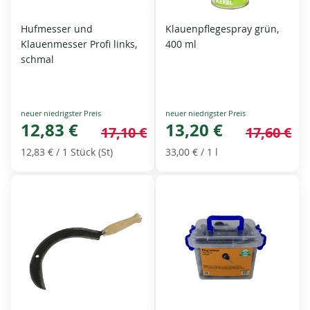
Hufmesser und
Klauenpflegespray grün,
Klauenmesser Profi links,
400 ml
schmal
Special
Special
Price
12,83 €
Price
13,20 €
17,10 €
17,60 €
12,83 €
/ 1 Stück (St)
33,00 €
/ 1 l