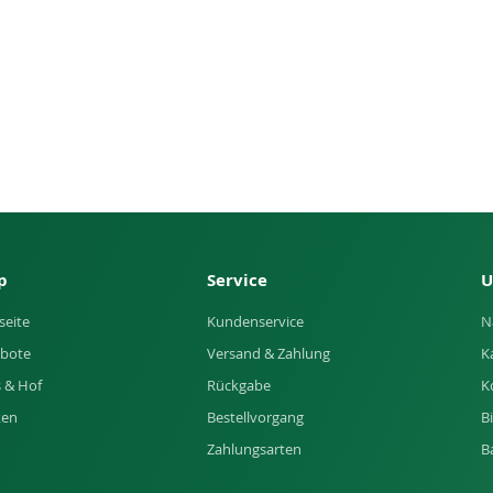
p
Service
U
seite
Kundenservice
N
bote
Versand & Zahlung
K
 & Hof
Rückgabe
K
ken
Bestellvorgang
B
Zahlungsarten
B