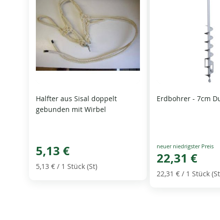
Halfter aus Sisal doppelt
Erdbohrer - 7cm D
gebunden mit Wirbel
Special
5,13 €
Price
22,31 €
5,13 €
/ 1 Stück (St)
22,31 €
/ 1 Stück (St