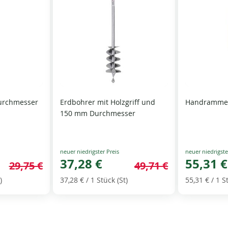
urchmesser
Erdbohrer mit Holzgriff und
Handramme 
150 mm Durchmesser
Special
Special
Price
37,28 €
Price
55,31 €
29,75 €
49,71 €
)
37,28 €
/ 1 Stück (St)
55,31 €
/ 1 S