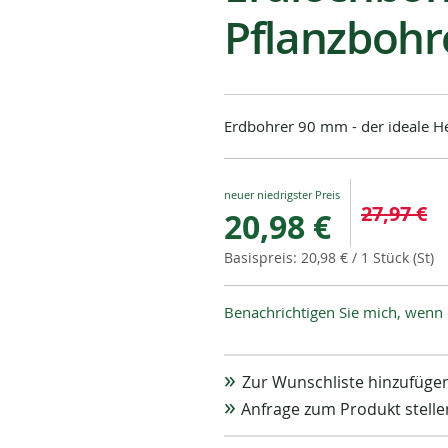
Pflanzbohr
Erdbohrer 90 mm - der ideale H
Special
27,97 €
20,98 €
Price
20,98 €
/ 1 Stück (St)
Benachrichtigen Sie mich, wenn 
Zur Wunschliste hinzufüge
Anfrage zum Produkt stelle