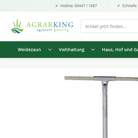
Hotline: 04447 / 1687
Schnelle 
Weidezaun
Viehhaltung
Haus, Hof und G
Zum
Ende
der
Bildgalerie
springen