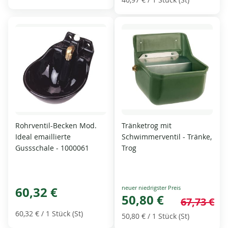
Rohrventil-Becken Mod.
Tränketrog mit
Ideal emaillierte
Schwimmerventil - Tränke,
Gussschale - 1000061
Trog
Special
60,32 €
Price
50,80 €
67,73 €
60,32 €
/ 1 Stück (St)
50,80 €
/ 1 Stück (St)