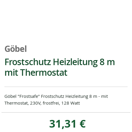
Zum
Anfang
Göbel
der
Bildgalerie
Frostschutz Heizleitung 8 m
springen
mit Thermostat
Göbel "Frostsafe" Frostschutz Heizleitung 8 m - mit
Thermostat, 230V, frostfrei, 128 Watt
31,31 €