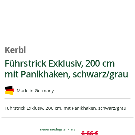
Zum
Anfang
Kerbl
der
Bildgalerie
Führstrick Exklusiv, 200 cm
springen
mit Panikhaken, schwarz/grau
Made in Germany
Führstrick Exklusiv, 200 cm. mit Panikhaken, schwarz/grau
Special
6,66 €
Price