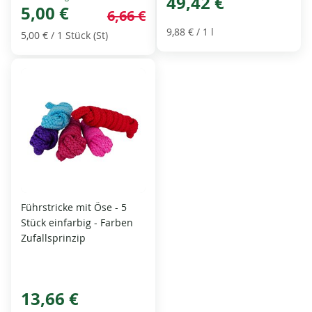
49,42 €
Price
5,00 €
6,66 €
9,88 €
/ 1 l
5,00 €
/ 1 Stück (St)
Führstricke mit Öse - 5
Stück einfarbig - Farben
Zufallsprinzip
13,66 €