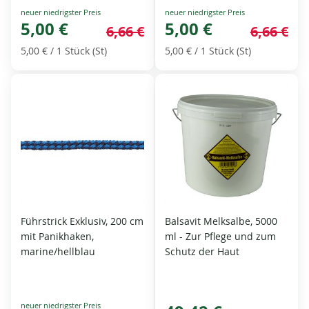
Special
Special
Price
5,00 €
Price
5,00 €
6,66 €
6,66 €
5,00 €
/ 1 Stück (St)
5,00 €
/ 1 Stück (St)
Führstrick Exklusiv, 200 cm
Balsavit Melksalbe, 5000
mit Panikhaken,
ml - Zur Pflege und zum
marine/hellblau
Schutz der Haut
Special