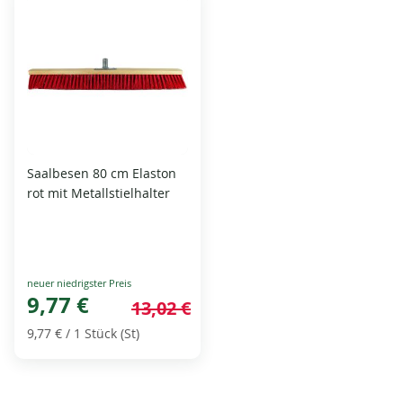
Saalbesen 80 cm Elaston
rot mit Metallstielhalter
Special
Price
9,77 €
13,02 €
9,77 €
/ 1 Stück (St)