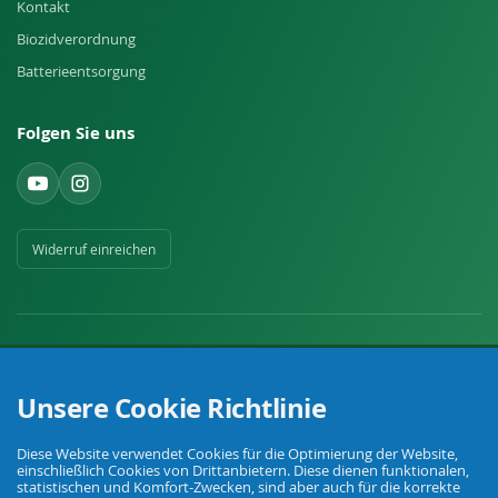
Kontakt
Biozidverordnung
Batterieentsorgung
Folgen Sie uns
Widerruf einreichen
Unsere Cookie Richtlinie
Ihr Fachhandel für Landwirtschaft, Viehhaltung, Haus, Hof und Garten.
Diese Website verwendet Cookies für die Optimierung der Website,
einschließlich Cookies von Drittanbietern. Diese dienen funktionalen,
statistischen und Komfort-Zwecken, sind aber auch für die korrekte
© Agrarking. Alle Rechte vorbehalten.