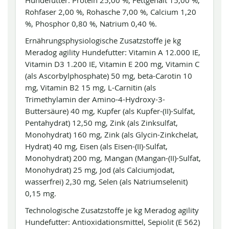
Hundefutter: Protein 25,00 %, Fettgehalt 15,00 %,
Rohfaser 2,00 %, Rohasche 7,00 %, Calcium 1,20
%, Phosphor 0,80 %, Natrium 0,40 %.
Ernährungsphysiologische Zusatzstoffe je kg
Meradog agility Hundefutter: Vitamin A 12.000 IE,
Vitamin D3 1.200 IE, Vitamin E 200 mg, Vitamin C
(als Ascorbylphosphate) 50 mg, beta-Carotin 10
mg, Vitamin B2 15 mg, L-Carnitin (als
Trimethylamin der Amino-4-Hydroxy-3-
Buttersäure) 40 mg, Kupfer (als Kupfer-(II)-Sulfat,
Pentahydrat) 12,50 mg, Zink (als Zinksulfat,
Monohydrat) 160 mg, Zink (als Glycin-Zinkchelat,
Hydrat) 40 mg, Eisen (als Eisen-(II)-Sulfat,
Monohydrat) 200 mg, Mangan (Mangan-(II)-Sulfat,
Monohydrat) 25 mg, Jod (als Calciumjodat,
wasserfrei) 2,30 mg, Selen (als Natriumselenit)
0,15 mg.
Technologische Zusatzstoffe je kg Meradog agility
Hundefutter: Antioxidationsmittel, Sepiolit (E 562)