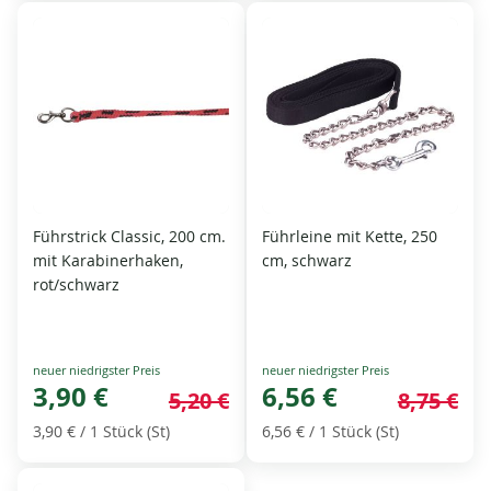
Führstrick Classic, 200 cm.
Führleine mit Kette, 250
mit Karabinerhaken,
cm, schwarz
rot/schwarz
Special
Special
Price
3,90 €
Price
6,56 €
5,20 €
8,75 €
3,90 €
/ 1 Stück (St)
6,56 €
/ 1 Stück (St)