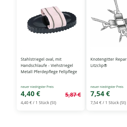
Stahlstriegel oval, mit
Knotengitter Repar
Handschlaufe - Viehstriegel
Litzclip®
Metall Pferdepflege Fellpflege
Special
Special
Price
4,40 €
Price
7,54 €
5,87 €
4,40 €
/ 1 Stück (St)
7,54 €
/ 1 Stück (St)