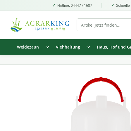
Hotline: 04447 / 1687
Schnelle 
Weidezaun
Viehhaltung
Haus, Hof und G
Zum
Ende
der
Bildgalerie
springen