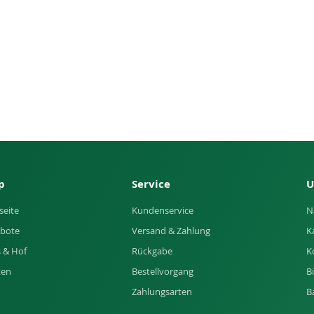
p
Service
U
seite
Kundenservice
N
bote
Versand & Zahlung
K
 & Hof
Rückgabe
K
ken
Bestellvorgang
B
Zahlungsarten
B