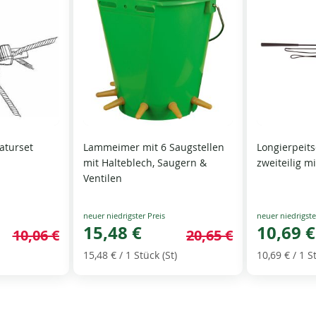
aturset
Lammeimer mit 6 Saugstellen
Longierpeit
mit Halteblech, Saugern &
zweiteilig m
Ventilen
Special
Special
Price
15,48 €
Price
10,69 €
10,06 €
20,65 €
15,48 €
/ 1 Stück (St)
10,69 €
/ 1 S