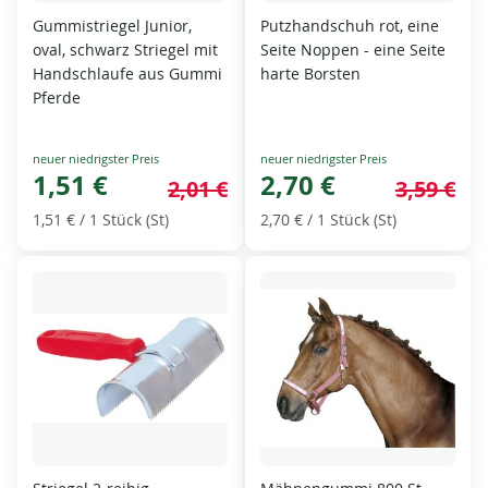
Gummistriegel Junior,
Putzhandschuh rot, eine
oval, schwarz Striegel mit
Seite Noppen - eine Seite
Handschlaufe aus Gummi
harte Borsten
Pferde
Special
Special
Price
1,51 €
Price
2,70 €
2,01 €
3,59 €
1,51 €
/ 1 Stück (St)
2,70 €
/ 1 Stück (St)