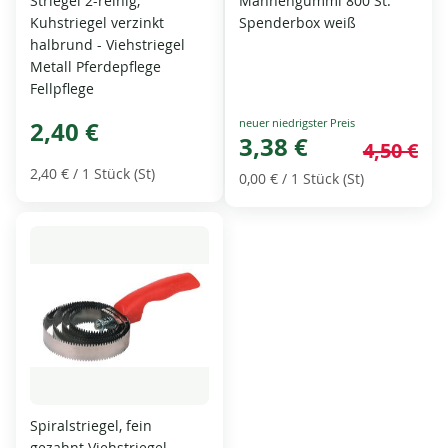
Striegel 2-reihig,
Mähnengummi 800 St.
Kuhstriegel verzinkt
Spenderbox weiß
halbrund - Viehstriegel
Metall Pferdepflege
Fellpflege
Special
2,40 €
Price
3,38 €
4,50 €
2,40 €
/ 1 Stück (St)
0,00 €
/ 1 Stück (St)
Spiralstriegel, fein
gezahnt Viehstriegel