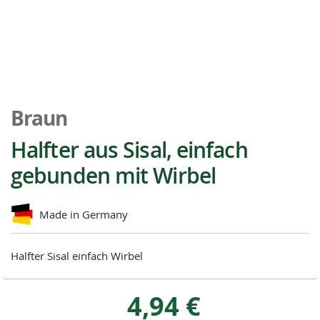
Zum
Anfang
Braun
der
Bildgalerie
Halfter aus Sisal, einfach
springen
gebunden mit Wirbel
Made in Germany
Halfter Sisal einfach Wirbel
4,94 €