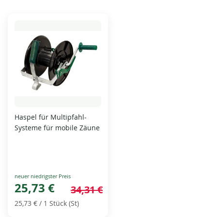
Haspel für Multipfahl-
Systeme für mobile Zäune
Special
Price
25,73 €
34,31 €
25,73 €
/ 1 Stück (St)