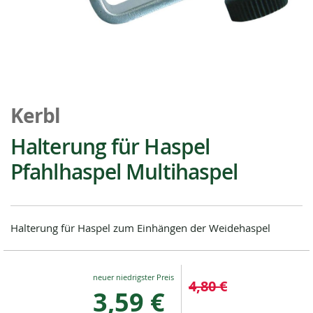
Zum
Anfang
Kerbl
der
Bildgalerie
Halterung für Haspel
springen
Pfahlhaspel Multihaspel
Halterung für Haspel zum Einhängen der Weidehaspel
Special
4,80 €
Price
3,59 €