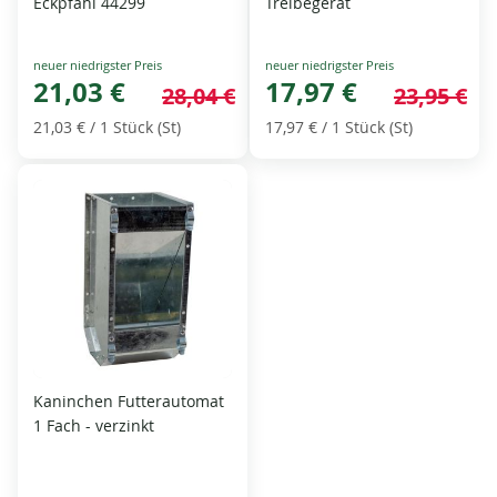
Eckpfahl 44299
Treibegerät
Special
Special
Price
21,03 €
Price
17,97 €
28,04 €
23,95 €
21,03 €
/ 1 Stück (St)
17,97 €
/ 1 Stück (St)
Kaninchen Futterautomat
1 Fach - verzinkt