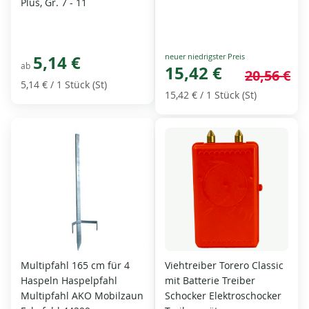
Plus, Gr. 7 - 11
Special
5,14 €
ab
Price
15,42 €
20,56 €
5,14 €
/ 1 Stück (St)
15,42 €
/ 1 Stück (St)
Multipfahl 165 cm für 4
Viehtreiber Torero Classic
Haspeln Haspelpfahl
mit Batterie Treiber
Multipfahl AKO Mobilzaun
Schocker Elektroschocker