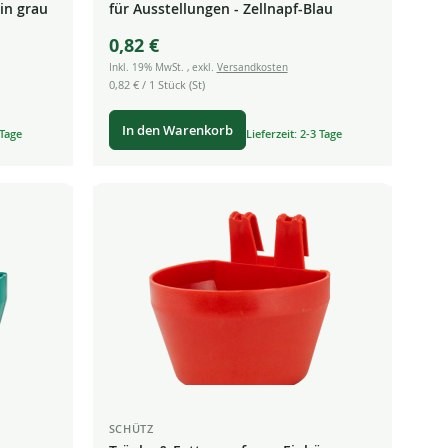
in grau
für Ausstellungen - Zellnapf-Blau
0,82 €
Inkl. 19% MwSt.
,
exkl.
Versandkosten
0,82 €
/ 1 Stück (St)
In den Warenkorb
 Tage
Lieferzeit: 2-3 Tage
SCHÜTZ