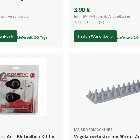
3,90 €
,
exkl.
Versandkosten
Inkl. 19% MwSt.
,
exkl.
Versandkosten
3,90 €
/ 1 Stück (St)
renkorb
In den Warenkorb
Lieferzeit: 2-3 Tage
Lieferzeit: 2-3
MS BROEDMACHINES
 - Anti Blutmilben Kit für
Vogelabwehrstreifen 50cm - An