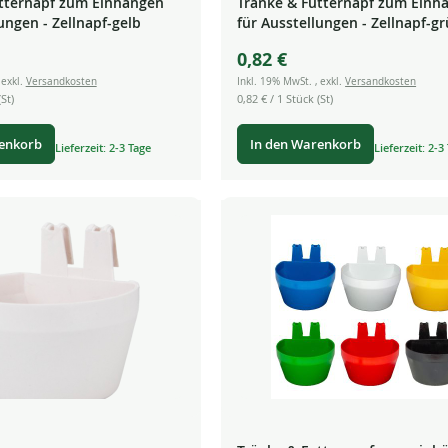
tternapf zum Einhängen
Tränke & Futternapf zum Einh
ungen - Zellnapf-gelb
für Ausstellungen - Zellnapf-g
0,82 €
,
exkl.
Versandkosten
Inkl. 19% MwSt.
,
exkl.
Versandkosten
St)
0,82 €
/ 1 Stück (St)
renkorb
In den Warenkorb
Lieferzeit: 2-3 Tage
Lieferzeit: 2-3