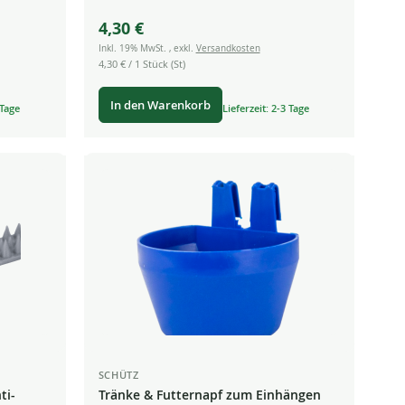
4,30 €
Inkl. 19% MwSt.
,
exkl.
Versandkosten
4,30 €
/ 1 Stück (St)
In den Warenkorb
 Tage
Lieferzeit: 2-3 Tage
SCHÜTZ
ti-
Tränke & Futternapf zum Einhängen