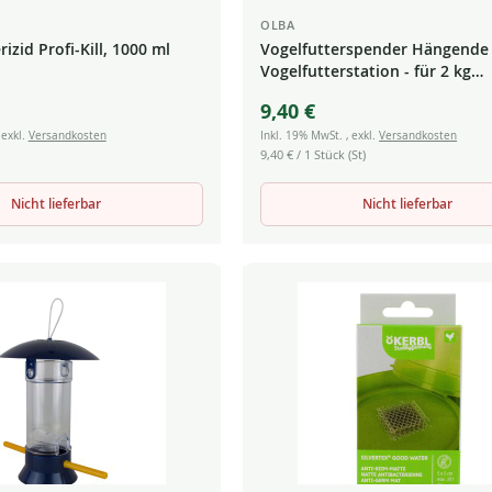
OLBA
rizid Profi-Kill, 1000 ml
Vogelfutterspender Hängende
Vogelfutterstation - für 2 kg
Vogelfutter
9,40 €
,
exkl.
Versandkosten
Inkl. 19% MwSt.
,
exkl.
Versandkosten
9,40 €
/ 1 Stück (St)
Nicht lieferbar
Nicht lieferbar