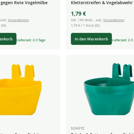
 gegen Rote Vogelmilbe
Kletterstreifen & Vogelabwehr 
1,79 €
,
exkl.
Versandkosten
Inkl. 19% MwSt.
,
exkl.
Versandkosten
 (St)
1,79 €
/ 1 Stück (St)
renkorb
In den Warenkorb
Lieferzeit: 2-3 Tage
Lieferzeit: 2-3
SCHÜTZ