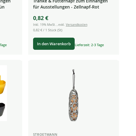
ängen
Tränke & Futternapf zum Einhängen
rün
für Ausstellungen - Zellnapf-Rot
0,82 €
Inkl. 19% MwSt.
,
exkl.
Versandkosten
0,82 €
/ 1 Stück (St)
In den Warenkorb
 Tage
Lieferzeit: 2-3 Tage
STROETMANN