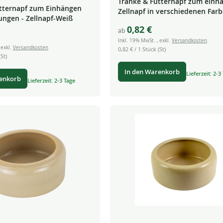
Tränke & Futternapf zum einh
tternapf zum Einhängen
Zellnapf in verschiedenen Far
lungen - Zellnapf-Weiß
0,82 €
ab
Inkl. 19% MwSt.
,
exkl.
Versandkosten
,
exkl.
Versandkosten
0,82 €
/ 1 Stück (St)
St)
In den Warenkorb
Lieferzeit: 2-3
renkorb
Lieferzeit: 2-3 Tage