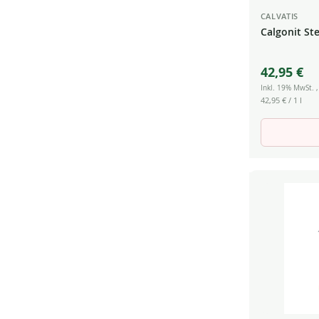
CALVATIS
Calgonit Ste
42,95 €
Inkl. 19% MwSt.
42,95 €
/ 1 l