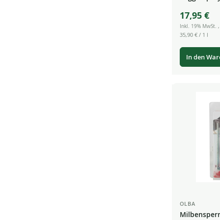
17,95 €
Inkl. 19% MwSt.
35,90 €
/ 1 l
In den Wa
OLBA
Milbensperre