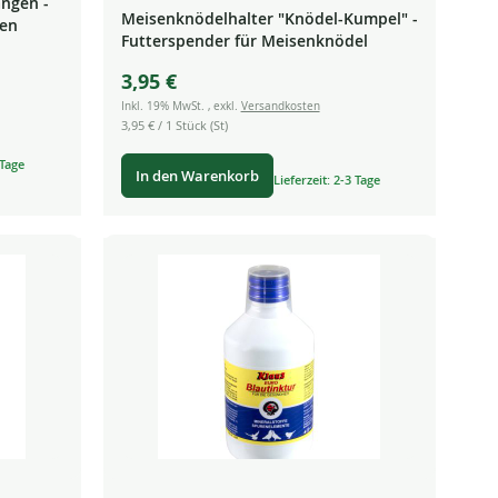
ängen -
Meisenknödelhalter "Knödel-Kumpel" -
ben
Futterspender für Meisenknödel
3,95 €
Inkl. 19% MwSt.
,
exkl.
Versandkosten
3,95 €
/ 1 Stück (St)
 Tage
In den Warenkorb
Lieferzeit: 2-3 Tage