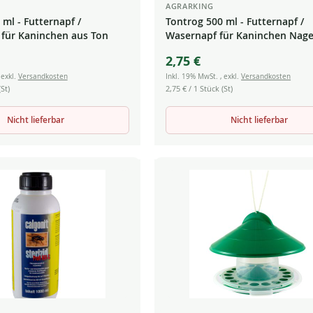
AGRARKING
ml - Futternapf /
Tontrog 500 ml - Futternapf /
für Kaninchen aus Ton
Wasernapf für Kaninchen Nage
Katzen Hunde aus Ton
2,75 €
,
exkl.
Versandkosten
Inkl. 19% MwSt.
,
exkl.
Versandkosten
St)
2,75 €
/ 1 Stück (St)
Nicht lieferbar
Nicht lieferbar