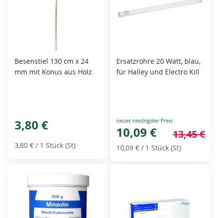
Besenstiel 130 cm x 24
Ersatzröhre 20 Watt, blau,
mm mit Konus aus Holz
für Halley und Electro Kill
Special
3,80 €
Price
10,09 €
13,45 €
3,80 €
/ 1 Stück (St)
10,09 €
/ 1 Stück (St)