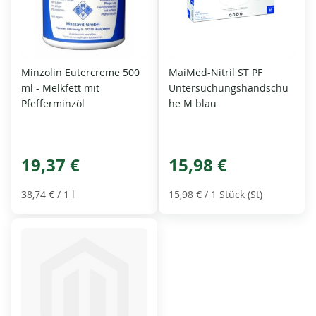
Minzolin Eutercreme 500
MaiMed-Nitril ST PF
ml - Melkfett mit
Untersuchungshandschu
Pfefferminzöl
he M blau
19,37 €
15,98 €
38,74 €
/ 1 l
15,98 €
/ 1 Stück (St)