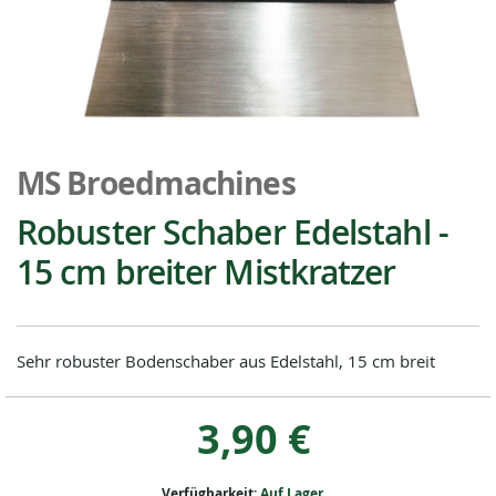
Zum
Anfang
MS Broedmachines
der
Bildgalerie
Robuster Schaber Edelstahl -
springen
15 cm breiter Mistkratzer
Sehr robuster Bodenschaber aus Edelstahl, 15 cm breit
3,90 €
Verfügbarkeit:
Auf Lager