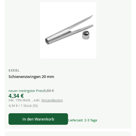
KERBL
Schienenzwingen 20 mm
5,80 €
Special
4,34 €
Price
Inkl. 19% MwSt.
,
exkl.
Versandkosten
4,34 €
/ 1 Stück (St)
In den Warenkorb
Lieferzeit: 2-3 Tage