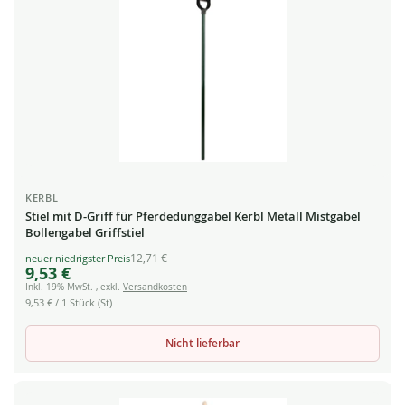
KERBL
Stiel mit D-Griff für Pferdedunggabel Kerbl Metall Mistgabel
Bollengabel Griffstiel
12,71 €
Special
9,53 €
Price
Inkl. 19% MwSt.
,
exkl.
Versandkosten
9,53 €
/ 1 Stück (St)
Nicht lieferbar