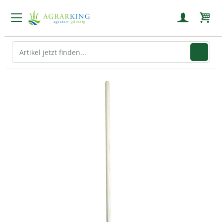
Mein
Zum
Ende
der
Bildgalerie
springen