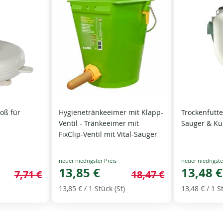
oß für
Hygienetränkeeimer mit Klapp-
Trockenfutter
Ventil - Tränkeeimer mit
Sauger & Ku
FixClip-Ventil mit Vital-Sauger
Special
Special
Price
13,85 €
Price
13,48 €
7,71 €
18,47 €
13,85 €
/ 1 Stück (St)
13,48 €
/ 1 S