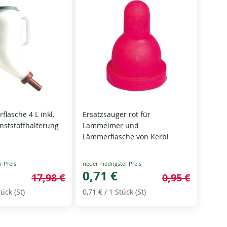
flasche 4 L inkl.
Ersatzsauger rot für
nststoffhalterung
Lammeimer und
Lämmerflasche von Kerbl
Special
Price
0,71 €
17,98 €
0,95 €
tück (St)
0,71 €
/ 1 Stück (St)