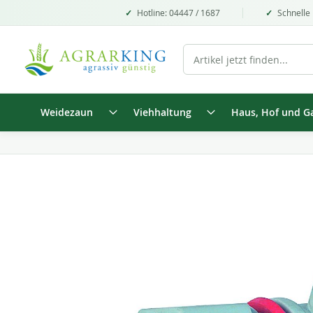
Hotline: 04447 / 1687
Schnelle 
Weidezaun
Viehhaltung
Haus, Hof und G
Zum
Ende
der
Bildgalerie
springen