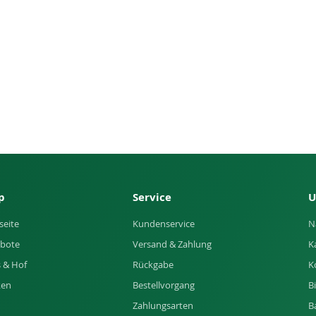
p
Service
U
seite
Kundenservice
N
bote
Versand & Zahlung
K
 & Hof
Rückgabe
K
ken
Bestellvorgang
B
Zahlungsarten
B