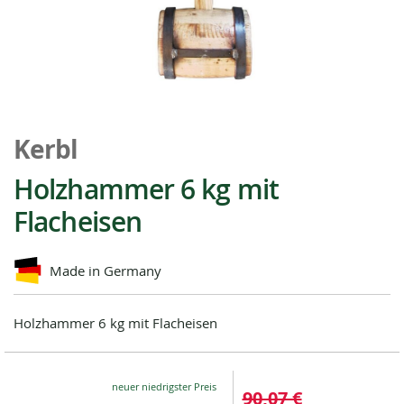
Zum
Anfang
Kerbl
der
Bildgalerie
Holzhammer 6 kg mit
springen
Flacheisen
Made in Germany
Holzhammer 6 kg mit Flacheisen
Special
90,07 €
Price