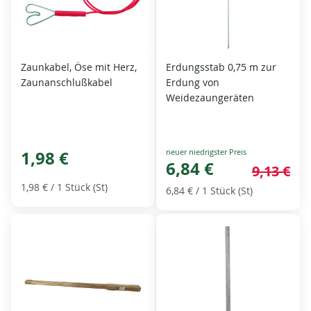
Zaunkabel, Öse mit Herz,
Erdungsstab 0,75 m zur
Zaunanschlußkabel
Erdung von
Weidezaungeräten
Special
1,98 €
Price
6,84 €
9,13 €
1,98 €
/ 1 Stück (St)
6,84 €
/ 1 Stück (St)