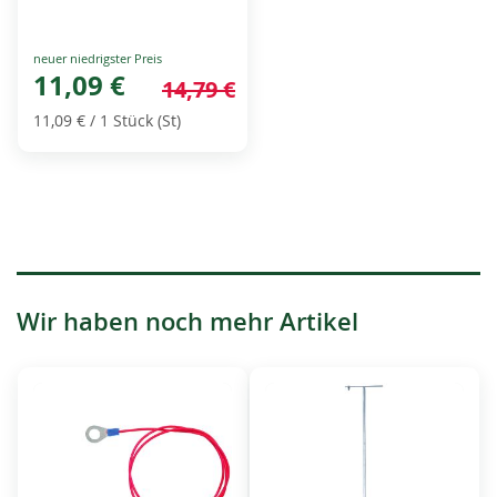
Special
Price
11,09 €
14,79 €
11,09 €
/ 1 Stück (St)
Wir haben noch mehr Artikel