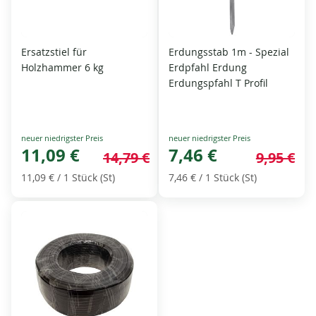
Ersatzstiel für
Erdungsstab 1m - Spezial
Holzhammer 6 kg
Erdpfahl Erdung
Erdungspfahl T Profil
Special
Special
Price
11,09 €
Price
7,46 €
14,79 €
9,95 €
11,09 €
/ 1 Stück (St)
7,46 €
/ 1 Stück (St)