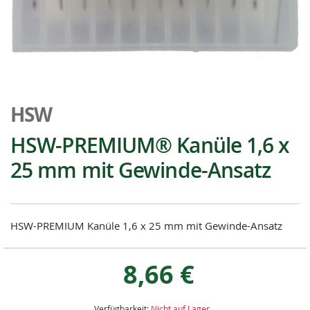
Zum
Anfang
HSW
der
Bildgalerie
HSW-PREMIUM® Kanüle 1,6 x
springen
25 mm mit Gewinde-Ansatz
HSW-PREMIUM Kanüle 1,6 x 25 mm mit Gewinde-Ansatz
8,66 €
Verfügbarkeit:
Nicht auf Lager