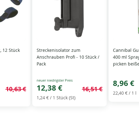
, 12 Stück
Streckenisolator zum
Cannibal Gu
Anschrauben Profi - 10 Stück /
400 ml Spra
Pack
picken beiß
Special
8,96 €
Price
12,38 €
10,63 €
16,51 €
22,40 €
/ 1 l
1,24 €
/ 1 Stück (St)