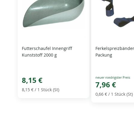
Futterschaufel Innengriff
Ferkelspreizbänder
Kunststoff 2000 g
Packung
Special
8,15 €
Price
7,96 €
8,15 €
/ 1 Stück (St)
0,66 €
/ 1 Stück (St)