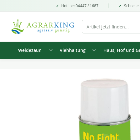
Hotline: 04447 / 1687
Schnelle 
Weidezaun
Viehhaltung
Haus, Hof und G
Zum
Ende
der
Bildgalerie
springen