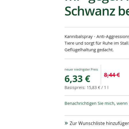
Schwanz b
Kannibalspray - Anti-Aggression
Tiere und sorgt für Ruhe im Sta
Geflügelhaltung gedacht.
Special
8,44 €
6,33 €
Price
15,83 €
/ 1 l
Benachrichtigen Sie mich, wenn 
Zur Wunschliste hinzufüge