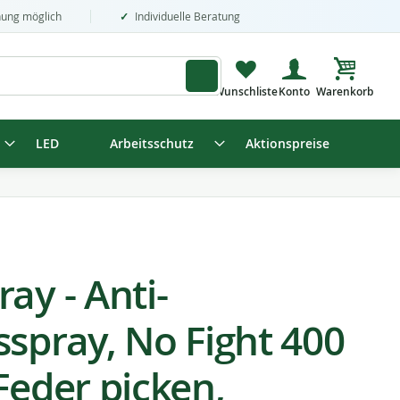
nung möglich
Individuelle Beratung
Mein Wa
LED
Arbeitsschutz
Aktionspreise
ay - Anti-
spray, No Fight 400
Feder picken,