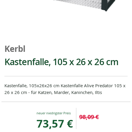
Zum
Anfang
Kerbl
der
Bildgalerie
Kastenfalle, 105 x 26 x 26 cm
springen
Kastenfalle, 105x26x26 cm Kastenfalle Alive Predator 105 x
26 x 26 cm - für Katzen, Marder, Kaninchen, Iltis
Special
98,09 €
Price
73,57 €