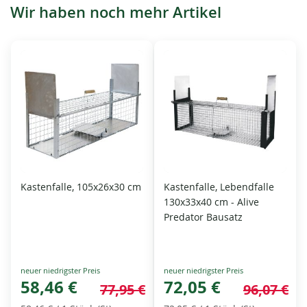
Wir haben noch mehr Artikel
Kastenfalle, 105x26x30 cm
Kastenfalle, Lebendfalle
130x33x40 cm - Alive
Predator Bausatz
Special
Special
Price
58,46 €
Price
72,05 €
77,95 €
96,07 €