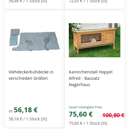
58,46 €
/ 1 Stück (St)
72,05 €
/ 1 Stück (St)
Viehdecke/Kuhdecke in
Kaninchenstall Hoppel
verschieden Größen
Alfred - Bausatz
Nagerhaus
Special
56,18 €
ab
Price
75,60 €
100,80 €
56,18 €
/ 1 Stück (St)
75,60 €
/ 1 Stück (St)