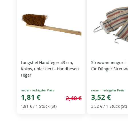
Langstiel Handfeger 43 cm,
Streuwannengurt -
Kokos, unlackiert - Handbesen
für Dünger Streu
Feger
Special
Special
Price
1,81 €
Price
3,52 €
2,40 €
1,81 €
/ 1 Stück (St)
3,52 €
/ 1 Stück (St)