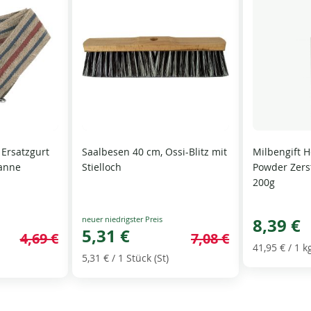
 Ersatzgurt
Saalbesen 40 cm, Ossi-Blitz mit
Milbengift 
wanne
Stielloch
Powder Zers
200g
Special
8,39 €
Price
5,31 €
4,69 €
7,08 €
41,95 €
/ 1 k
5,31 €
/ 1 Stück (St)