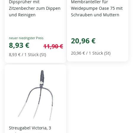
Dipsprüher mit
Membranteller für
Zitzenbecher zum Dippen
Weidepumpe Oase 75 mit
und Reinigen
Schrauben und Muttern
Special
20,96 €
Price
8,93 €
11,90 €
20,96 €
/ 1 Stück (St)
8,93 €
/ 1 Stück (St)
Streugabel Victoria, 3