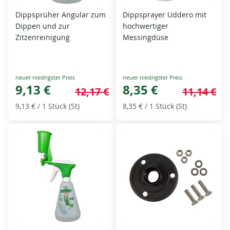
Dippsprüher Angular zum
Dippsprayer Uddero mit
Dippen und zur
hochwertiger
Zitzenreinigung
Messingdüse
Special
Special
Price
9,13 €
Price
8,35 €
12,17 €
11,14 €
9,13 €
/ 1 Stück (St)
8,35 €
/ 1 Stück (St)