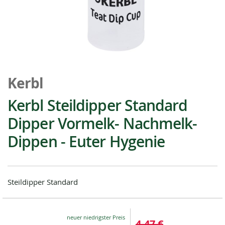
Zum
Anfang
Kerbl
der
Bildgalerie
Kerbl Steildipper Standard
springen
Dipper Vormelk- Nachmelk-
Dippen - Euter Hygenie
Steildipper Standard
Special
4,47 €
Price