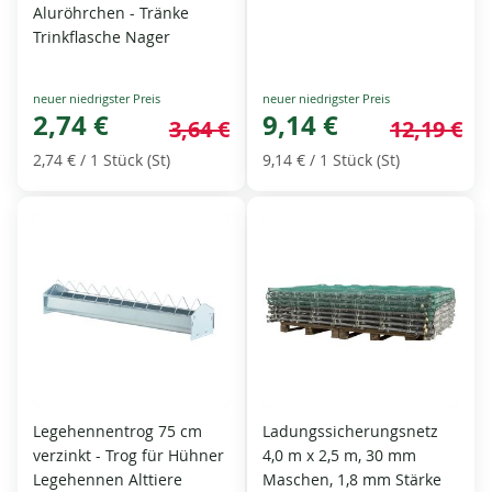
Aluröhrchen - Tränke
Trinkflasche Nager
Special
Special
Price
2,74 €
Price
9,14 €
3,64 €
12,19 €
2,74 €
/ 1 Stück (St)
9,14 €
/ 1 Stück (St)
Legehennentrog 75 cm
Ladungssicherungsnetz
verzinkt - Trog für Hühner
4,0 m x 2,5 m, 30 mm
Legehennen Alttiere
Maschen, 1,8 mm Stärke