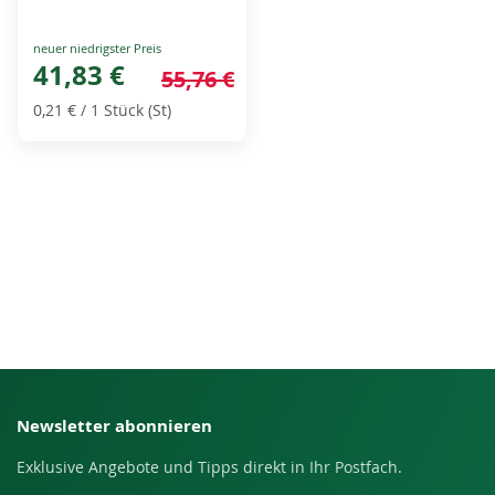
Special
Price
41,83 €
55,76 €
0,21 €
/ 1 Stück (St)
Newsletter abonnieren
Exklusive Angebote und Tipps direkt in Ihr Postfach.