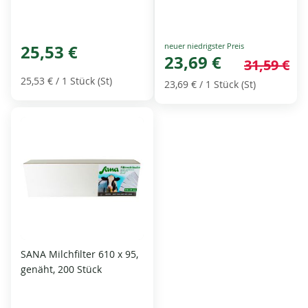
Special
25,53 €
Price
23,69 €
31,59 €
25,53 €
/ 1 Stück (St)
23,69 €
/ 1 Stück (St)
SANA Milchfilter 610 x 95,
genäht, 200 Stück