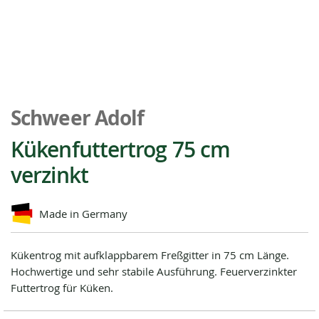
Zum
Anfang
Schweer Adolf
der
Bildgalerie
Kükenfuttertrog 75 cm
springen
verzinkt
Made in Germany
Kükentrog mit aufklappbarem Freßgitter in 75 cm Länge.
Hochwertige und sehr stabile Ausführung. Feuerverzinkter
Futtertrog für Küken.