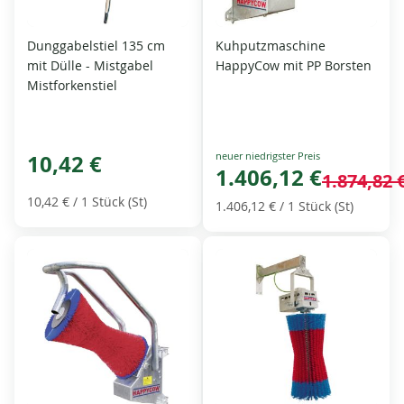
Dunggabelstiel 135 cm
Kuhputzmaschine
mit Dülle - Mistgabel
HappyCow mit PP Borsten
Mistforkenstiel
Special
10,42 €
Price
1.406,12 €
1.874,82 
10,42 €
/ 1 Stück (St)
1.406,12 €
/ 1 Stück (St)