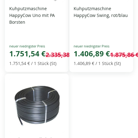
Kuhputzmaschine
Kuhputzmaschine
HappyCow Uno mit PA
HappyCow Swing, rot/blau
Borsten
Special
Special
Price
1.751,54 €
Price
1.406,89 €
2.335,38 €
1.875,86 
1.751,54 €
/ 1 Stück (St)
1.406,89 €
/ 1 Stück (St)