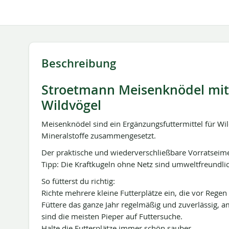
springen
Beschreibung
Stroetmann Meisenknödel mit S
Wildvögel
Meisenknödel sind ein Ergänzungsfuttermittel für Wild
Mineralstoffe zusammengesetzt.
Der praktische und wiederverschließbare Vorratseime
Tipp: Die Kraftkugeln ohne Netz sind umweltfreundli
So fütterst du richtig:
Richte mehrere kleine Futterplätze ein, die vor Regen
Füttere das ganze Jahr regelmäßig und zuverlässig,
sind die meisten Pieper auf Futtersuche.
Halte die Futterplätze immer schön sauber.