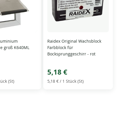
Aluminium
Raidex Original Wachsblock
re groß K640ML
Farbblock für
Bocksprunggeschirr - rot
5,18 €
tück (St)
5,18 €
/ 1 Stück (St)