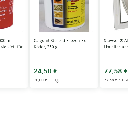
000 ml -
Calgonit Sterizid Fliegen-Ex
Staywell® 
Melkfett für
Köder, 350 g
Haustiertue
24,50 €
77,58 €
70,00 €
/ 1 kg
77,58 €
/ 1 S