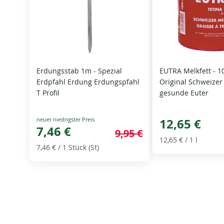
Erdungsstab 1m - Spezial
EUTRA Melkfett - 1
Erdpfahl Erdung Erdungspfahl
Original Schweizer 
T Profil
gesunde Euter
Special
12,65 €
Price
7,46 €
9,95 €
12,65 €
/ 1 l
7,46 €
/ 1 Stück (St)