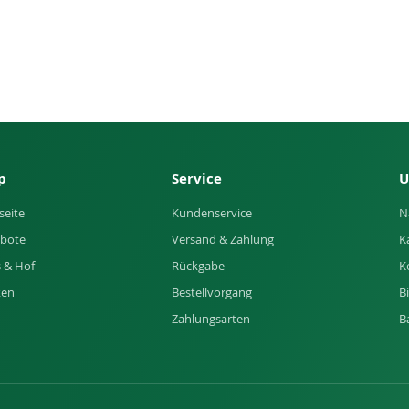
p
Service
U
seite
Kundenservice
N
bote
Versand & Zahlung
K
 & Hof
Rückgabe
K
ken
Bestellvorgang
B
Zahlungsarten
B