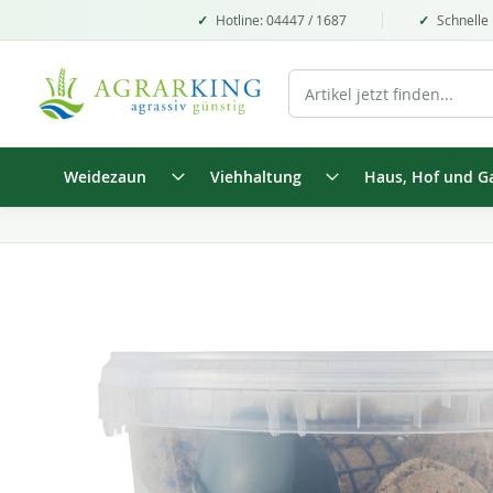
Hotline: 04447 / 1687
Schnelle 
Weidezaun
Viehhaltung
Haus, Hof und G
Zum
Ende
der
Bildgalerie
springen