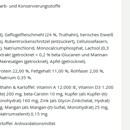
Farb- und Konservierungsstoffe
), Geflügelfleischmehl (24 %, Truthahn), tierisches Eiweiß
%), Rübentrockenschnitzel (entzuckert), Cellulosefasern,
n), Natriumchlorid, Monocalciumphosphat, Lachsöl (0,3
xtrakt (getrocknet = 0,2 % beta-Glucanen und Mannan-
Meeresalgen (getrocknet), Apfel (getrocknet).
rotein 22,00 %, Fettgehalt 11,00 %, Rohfaser 2,00 %,
Natrium 0,35 %.
thahn & Kartoffel: Vitamin A 12.000 IE, Vitamin D3 1.200
e) 200 mg, beta-Carotin 10 mg, Kupfer (als Kupfer-(II)-
Monohydrat) 160 mg, Zink (als Glycin-Zinkchelat, Hydrat)
 mg, Mangan (als Mangan-(II)-Sulfat, Monohydrat) 25 mg,
 Natriumselenit) 0,15 mg.
toffel: Antioxidationsmittel.