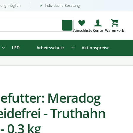
nung möglich
Individuelle Beratung
Mein Wa
LED
Arbeitsschutz
Aktionspreise
efutter: Meradog
eidefrei - Truthahn
- 0,3 kg