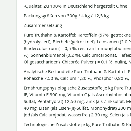
-Qualität: Zu 100% in Deutschland hergestellt Ohne 
Packungsgrößen von 300g / 4 kg / 12,5 kg
Zusammensetzung
Pure Truthahn & Kartoffel: Kartoffeln (57%, getrocknet
(hydrolysiert), Bierhefe (getrocknet), Leinsamen (2,0 
Rindercolostrum ( = 0,5 %, reich an Immunglobuline
%), Sonnenblumenöl (0,2 %), Calciumcarbonat, Hefee
Oligosacchariden), Chicorée-Pulver ( = 0,1 % Inulin), 
Analytische Bestandteile Pure Truthahn & Kartoffel: P
Rohasche 7,50 %, Calcium 1,20 %, Phosphor 0,80 %, 
Ernährungsphysiologische Zusatzstoffe je kg Pure Tru
IE, Vitamin E 300 mg, Vitamin C (als Ascorbylphosphat
Sulfat, Pentahydrat) 12,50 mg, Zink (als Zinksulfat, 
40 mg, Eisen (als Eisen-(II)-Sulfat, Monohydrat) 200
Jod (als Calciumjodat, wasserfrei) 2,30 mg, Selen (als
Technologische Zusatzstoffe je kg Pure Truthahn & Kar