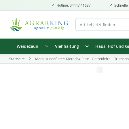
Hotline: 04447 / 1687
Schnelle 
Weidezaun
Viehhaltung
Haus, Hof und G
Startseite
Mera Hundefutter: Meradog Pure - Getreidefrei - Truthahn &
Zum
Ende
Zum
der
Anfang
Bildgalerie
der
springen
Bildgalerie
springen