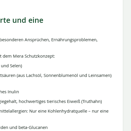
orte und eine
t besonderen Ansprüchen, Ernährungsproblemen,
t dem Mera Schutzkonzept:
n und Selen)
ttsäuren (aus Lachsöl, Sonnenblumenöl und Leinsamen)
hes Inulin
egehalt, hochwertiges tierisches Eiweiß (Truthahn)
rmittelallergien: Nur eine Kohlenhydratquelle – nur eine
iden und beta-Glucanen