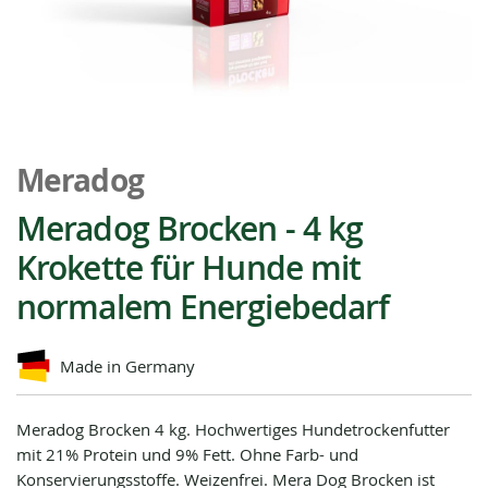
Zum
Anfang
Meradog
der
Bildgalerie
Meradog Brocken - 4 kg
springen
Krokette für Hunde mit
normalem Energiebedarf
Made in Germany
Meradog Brocken 4 kg. Hochwertiges Hundetrockenfutter
mit 21% Protein und 9% Fett. Ohne Farb- und
Konservierungsstoffe. Weizenfrei. Mera Dog Brocken ist