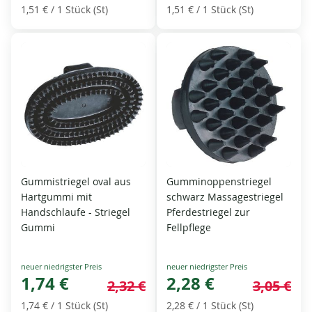
1,51 €
/ 1 Stück (St)
1,51 €
/ 1 Stück (St)
Gummistriegel oval aus
Gumminoppenstriegel
Hartgummi mit
schwarz Massagestriegel
Handschlaufe - Striegel
Pferdestriegel zur
Gummi
Fellpflege
Special
Special
Price
1,74 €
Price
2,28 €
2,32 €
3,05 €
1,74 €
/ 1 Stück (St)
2,28 €
/ 1 Stück (St)