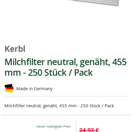
Zum
Anfang
Kerbl
der
Bildgalerie
Milchfilter neutral, genäht, 455
springen
mm - 250 Stück / Pack
Made in Germany
Milchfilter neutral, genäht, 455 mm - 250 Stück / Pack
Special
24,93 €
Price