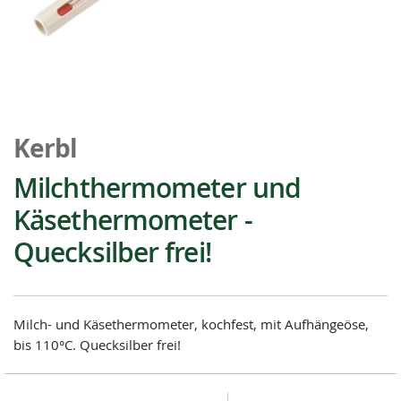
Zum
Anfang
Kerbl
der
Bildgalerie
Milchthermometer und
springen
Käsethermometer -
Quecksilber frei!
Milch- und Käsethermometer, kochfest, mit Aufhängeöse,
bis 110°C. Quecksilber frei!
Special