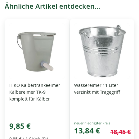
Ähnliche Artikel entdecken...
HIKO Kälbertränkeeimer
Wassereimer 11 Liter
Kälbereimer TK-9
verzinkt mit Tragegriff
komplett für Kälber
Special
9,85 €
Price
13,84 €
18,45 €
9,85 €
/ 1 Stück (St)