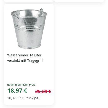
Wassereimer 14 Liter
verzinkt mit Tragegriff
Special
Price
18,97 €
25,29 €
18,97 €
/ 1 Stück (St)