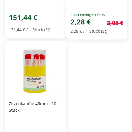
Special
151,44 €
Price
2,28 €
3,05 €
151,44 €
/ 1 Stück (St)
2,28 €
/ 1 Stück (St)
Zitzenkanüle 45mm - 10
Stück