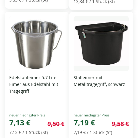
13,84 €
/ 1 Stück (St)
Edelstahleimer 5.7 Liter -
Stalleimer mit
Eimer aus Edelstahl mit
Metalltragegriff, schwarz
Tragegriff
Special
Special
Price
7,13 €
Price
7,19 €
9,50 €
9,58 €
7,13 €
/ 1 Stück (St)
7,19 €
/ 1 Stück (St)