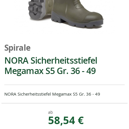
Zum
Anfang
Spirale
der
Bildgalerie
NORA Sicherheitsstiefel
springen
Megamax S5 Gr. 36 - 49
NORA Sicherheitsstiefel Megamax S5 Gr. 36 - 49
ab
58,54 €