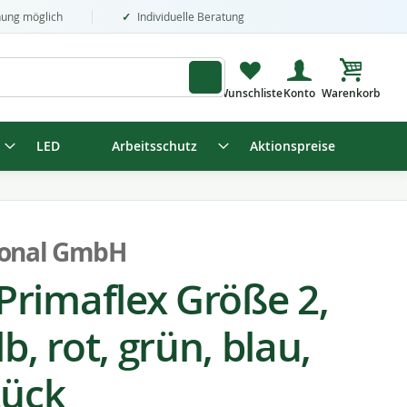
nung möglich
Individuelle Beratung
Mein Wa
LED
Arbeitsschutz
Aktionspreise
ional GmbH
rimaflex Größe 2,
b, rot, grün, blau,
tück