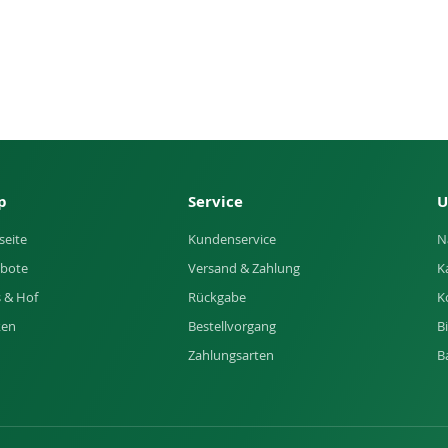
p
Service
U
seite
Kundenservice
N
bote
Versand & Zahlung
K
 & Hof
Rückgabe
K
ken
Bestellvorgang
B
Zahlungsarten
B