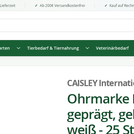
Lieferzeit
Ab 200€ Versandkostenfrei
Kauf auf Rech
arten
Tierbedarf & Tiernahrung
Veterinärbedarf
CAISLEY Internat
Ohrmarke P
geprägt, gel
weiß - 25 S