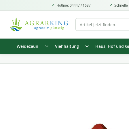
Hotline: 04447 / 1687
Schnelle 
Weidezaun
Viehhaltung
Haus, Hof und G
Zum
Ende
der
Bildgalerie
springen